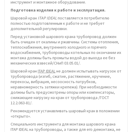
инструмент и монтажное оборудование.
Подготовка изделия к работе и эксплуатация.
Шаровой кран
ITAP IDEAL
поставляется потребителю
полностью подготовленным к работе и не требует
дополнительной регулировки.
Перед установкой шарового крана трубопровод должен
быть очищен от окалины и ржавчины. Системы отопления,
теплоснабжения, внутреннего холодного и горячего
водоснабжения, трубопроводы котельных по окончании их
монтажа должны быть промыты водой до выхода ее без
механических взвесей/СНиП 03.05.01/.
Шаровой кран
ITAP IDEAL
не должен испытывать нагрузок от
трубопровода (изгиб, сжатие, растяжение, кручение,
перекосы, вибрация, несоосность патрубков,
неравномерность затяжки крепежа). При необходимости
должны быть предусмотрены опоры или компенсаторы,
снижающие нагрузку на кран от трубопровода /ГОСТ
12.2.063-81/.
Рекомендуется устанавливать шаровый кран в положении
«открыто».
Специального инструмента для монтажа шарового крана
ITAP IDEAL на трубопроводы, а также для его демонтажа, не