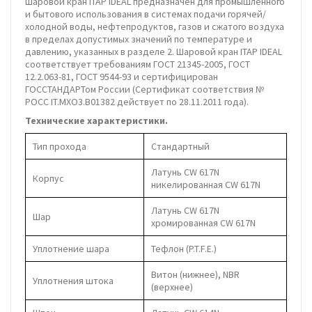
Шаровой кран ITAP IDEAL предназначен для промышленного
и бытового использования в системах подачи горячей/
холодной воды, нефтепродуктов, газов и сжатого воздуха
в пределах допустимых значений по температуре и
давлению, указанных в разделе 2. Шаровой кран ITAP IDEAL
соответствует требованиям ГОСТ 21345-2005, ГОСТ
12.2.063-81, ГОСТ 9544-93 и сертифицирован
ГОССТАНДАРТом России (Сертификат соответствия №
POCC IT.MXO3.B01382 действует по 28.11.2011 года).
Технические характеристики.
Тип прохода
Стандартный
Латунь CW 617N
Корпус
никелированная CW 617N
Латунь CW 617N
Шар
хромированная CW 617N
Уплотнение шара
Тефлон (P.T.F.E.)
Витон (нижнее), NBR
Уплотнения штока
(верхнее)