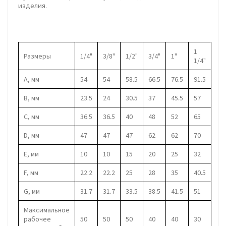
изделия.
1
Размеры
1/4"
3/8"
1/2"
3/4"
1"
1/4"
А, мм
54
54
58.5
66.5
76.5
91.5
В, мм
23.5
24
30.5
37
45.5
57
С, мм
36.5
36.5
40
48
52
65
D, мм
47
47
47
62
62
70
E, мм
10
10
15
20
25
32
F, мм
22.2
22.2
25
28
35
40.5
G, мм
31.7
31.7
33.5
38.5
41.5
51
Максимальное
рабочее
50
50
50
40
40
30