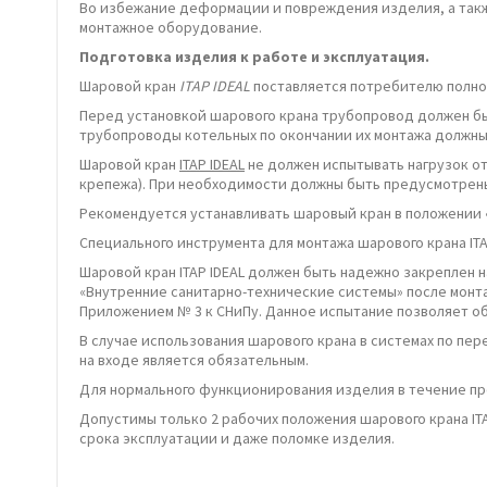
Во избежание деформации и повреждения изделия, а такж
монтажное оборудование.
Подготовка изделия к работе и эксплуатация.
Шаровой кран
ITAP IDEAL
поставляется потребителю полнос
Перед установкой шарового крана трубопровод должен быт
трубопроводы котельных по окончании их монтажа должны 
Шаровой кран
ITAP IDEAL
не должен испытывать нагрузок от
крепежа). При необходимости должны быть предусмотрены 
Рекомендуется устанавливать шаровый кран в положении 
Специального инструмента для монтажа шарового крана ITA
Шаровой кран ITAP IDEAL должен быть надежно закреплен н
«Внутренние санитарно-технические системы» после монт
Приложением № 3 к СНиПу. Данное испытание позволяет об
В случае использования шарового крана в системах по п
на входе является обязательным.
Для нормального функционирования изделия в течение пр
Допустимы только 2 рабочих положения шарового крана IT
срока эксплуатации и даже поломке изделия.