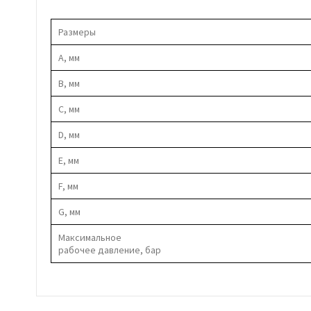
Размеры
А, мм
В, мм
С, мм
D, мм
E, мм
F, мм
G, мм
Максимальное
рабочее давление, бар