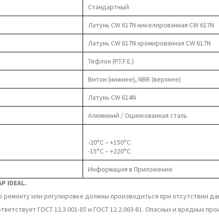
Стандартный
Латунь CW 617N никелированная CW 617N
Латунь CW 617N хромированная CW 617N
Тефлон (P.T.F.E.)
Витон (нижнее), NBR (верхнее)
Латунь CW 614N
Алюминий / Оцинкованная сталь
-20°C – +150°C
-15°C – +220°C
Информация в Приложение
P IDEAL.
о ремонту или регулировке должны производиться при отсутствии дав
ветствует ГОСТ 12.3.001-85 и ГОСТ 12.2.063-81. Опасных и вредных пр