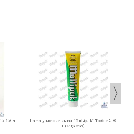
Паста
55 150м
Паста уплотнительная "Multipak" Тюбик 200
г (вода/газ)