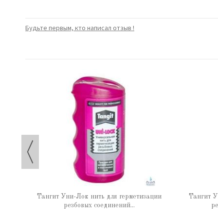
Будьте первым, кто написал отзыв !
 65 г
Тангит Уни-Лок нить для герметизации
Тангит У
резбовых соединений...
ре