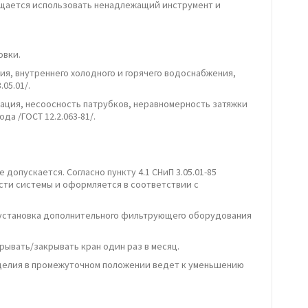
ещается использовать ненадлежащий инструмент и
овки.
я, внутреннего холодного и горячего водоснабжения,
05.01/.
рация, несоосность патрубков, неравномерность затяжки
а /ГОСТ 12.2.063-81/.
опускается. Согласно пункту 4.1 СНиП 3.05.01-85
сти системы и оформляется в соответствии с
, установка дополнительного фильтрующего оборудования
ывать/закрывать кран один раз в месяц.
изделия в промежуточном положении ведет к уменьшению