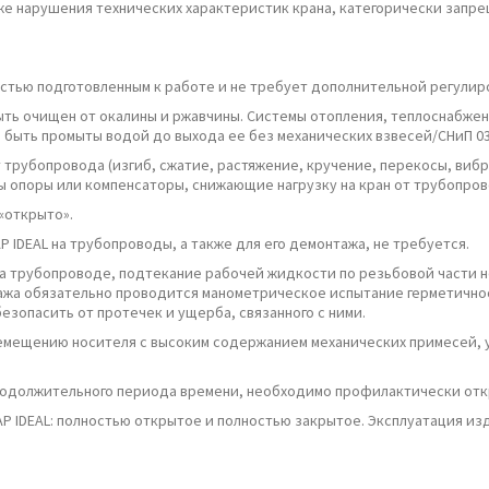
е нарушения технических характеристик крана, категорически запр
тью подготовленным к работе и не требует дополнительной регулир
ь очищен от окалины и ржавчины. Системы отопления, теплоснабжени
быть промыты водой до выхода ее без механических взвесей/СНиП 03.
 трубопровода (изгиб, сжатие, растяжение, кручение, перекосы, виб
опоры или компенсаторы, снижающие нагрузку на кран от трубопровод
«открыто».
P IDEAL на трубопроводы, а также для его демонтажа, не требуется.
а трубопроводе, подтекание рабочей жидкости по резьбовой части не д
ажа обязательно проводится манометрическое испытание герметично
езопасить от протечек и ущерба, связанного с ними.
еремещению носителя с высоким содержанием механических примесей
одолжительного периода времени, необходимо профилактически откр
AP IDEAL: полностью открытое и полностью закрытое. Эксплуатация 