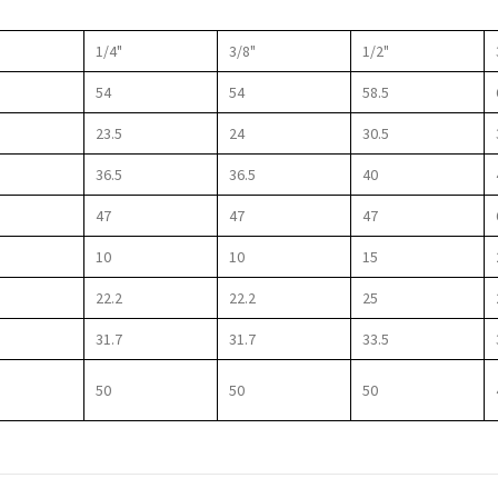
1/4"
3/8"
1/2"
54
54
58.5
23.5
24
30.5
36.5
36.5
40
47
47
47
10
10
15
22.2
22.2
25
31.7
31.7
33.5
50
50
50