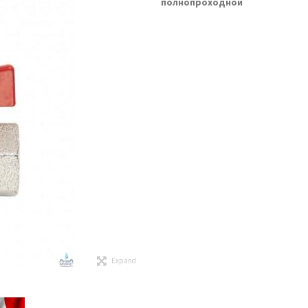
полнопроходной
Expand