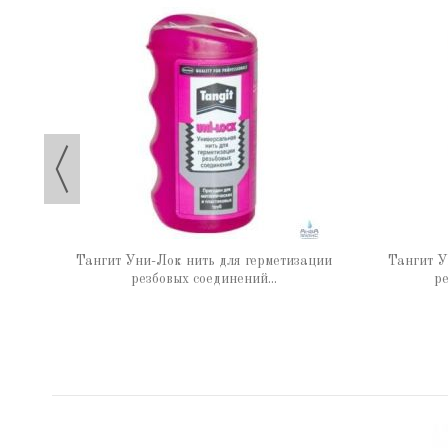
 65 г
Тангит Уни-Лок нить для герметизации
Тангит У
резбовых соединений...
ре