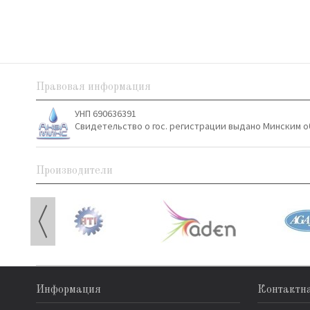
Правовая информация
УНП 690636391
Свидетельство о гос. регистрации выдано Минским о
Производители
Информация
Контактн