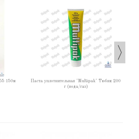
Паста
55 150м
Паста уплотнительная "Multipak" Тюбик 200
г (вода/газ)