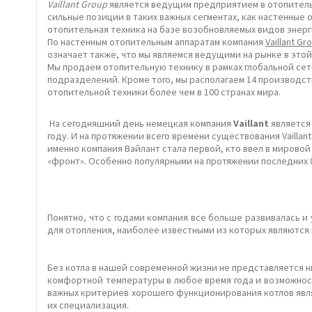
Vaillant Group
является ведущим предприятием в отопительно
сильные позиции в таких важных сегментах, как настенные
отопительная техника на базе возобновляемых видов энер
По настенным отопительным аппаратам компания
Vaillant Gr
означает также, что мы являемся ведущими на рынке в этой
Мы продаем отопительную технику в рамках глобальной сет
подразделений. Кроме того, мы располагаем 14 производст
отопительной техники более чем в 100 странах мира.
На сегодняшний день немецкая компания
Vaillant
является 
году. И на протяжении всего времени существования Vailla
именно компания Вайлант стала первой, кто ввел в мировой
«фронт». Особенно популярными на протяжении последних 8
Понятно, что с годами компания все больше развивалась 
для отопления, наиболее известными из которых являются
Без котла в нашей современной жизни не представляется н
комфортной температуры в любое время года и возможность
важных критериев хорошего функционирования котлов являе
их специализация.