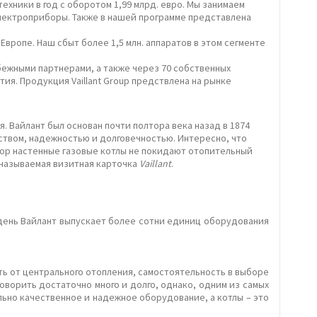
хники в год с оборотом 1,99 млрд. евро. Мы занимаем
электроприборы. Также в нашей программе представлена
вропе. Наш сбыт более 1,5 млн. аппаратов в этом сегменте
бежными партнерами, а также через 70 собственных
я. Продукция Vaillant Group предствлена на рынке
 Вайлант был основан почти полтора века назад в 1874
еством, надежностью и долговечностью. Интересно, что
х пор настенные газовые котлы не покидают отопительный
 называемая визитная карточка
Vaillant
.
 день Вайлант выпускает более сотни единиц оборудования
ть от центрального отопления, самостоятельность в выборе
оворить достаточно много и долго, однако, одним из самых
льно качественное и надежное оборудование, а котлы – это