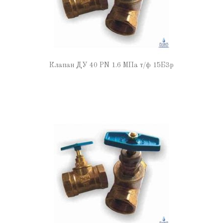
Клапан ДУ 40 PN 1.6 МПа т/ф 15Б3р