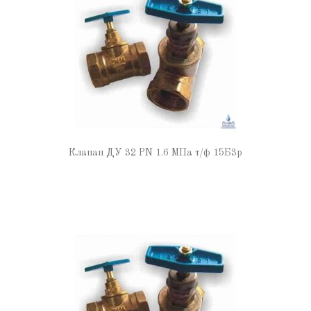
Клапан ДУ 32 PN 1.6 МПа т/ф 15Б3р