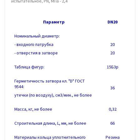
испытательное, PN, МПа - 2,4
Параметр
DN20
Номинальный диаметр:
- входного патрубка
20
- отверстия в затворе
20
Таблица фигур:
15Б3р
Герметичность затвора кл. "D" ГОСТ
9544:
36
утечки (по воздуху),
см3/мин.
, не более
Масса, кг, не более
0,32
Строительная длина, L, мм, не более
66
Материалы кольца уплотнительного
Резина