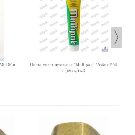
Паста
55 150м
Паста уплотнительная "Multipak" Тюбик 200
г (вода/газ)