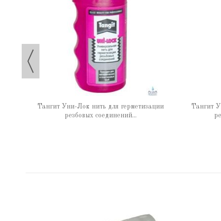
 65 г
Тангит Уни-Лок нить для герметизации
Тангит У
резбовых соединений...
ре
Б3р