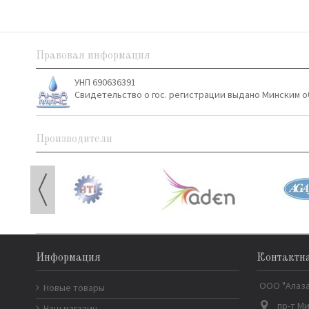
Правовая информация
УНП 690636391
Свидетельство о гос. регистрации выдано Минским о
Производители
Информация
Контактн
ООО "Алаз
Новые товары
пр-т Ми
Наш магазин