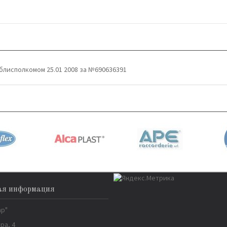
блисполкомом 25.01 2008 за №690636391
ая информация
ар"
ра, 4