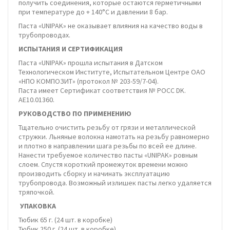
получить соединения, которые остаются герметичными
при температуре до + 140°С и давлении 8 бар.
Паста «UNIPAK» не оказывает влияния на качество воды в
трубопроводах.
ИСПЫТАНИЯ И СЕРТИФИКАЦИЯ
Паста «UNIPAK» прошла испытания в Датском
Технологическом Институте, Испытательном Центре ОАО
«НПО КОМПОЗИТ» (протокол № 203-59/7-04).
Паста имеет Сертификат соответствия № РОСС DK.
АЕ10.01360.
РУКОВОДСТВО ПО ПРИМЕНЕНИЮ
Тщательно очистить резьбу от грязи и металлической
стружки. Льняные волокна намотать на резьбу равномерно
и плотно в направлении шага резьбы по всей ее длине.
Нанести требуемое количество пасты «UNIPAK» ровным
слоем. Спустя короткий промежуток времени можно
производить сборку и начинать эксплуатацию
трубопровода. Возможный излишек пасты легко удаляется
тряпочкой.
УПАКОВКА
Тюбик 65 г. (24 шт. в коробке)
Тюбик 250 г. (24 шт. в коробке)