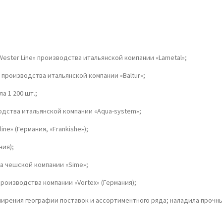
Wester Line» производства итальянской компании «Lametal»;
, производства итальянской компании «Baltur»;
а 1 200 шт.;
водства итальянской компании «Aqua-system»;
ne» (Германия, «Frankishe»);
ния);
ва чешской компании «Sime»;
производства компании «Vortex» (Германия);
расширения географии поставок и ассортиментного ряда; наладила про