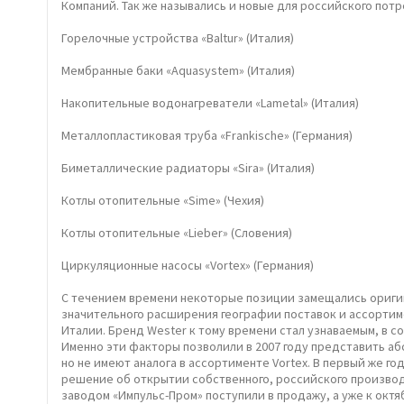
Компаний. Так же назывались и новые для российского потр
Горелочные устройства «Baltur» (Италия)
Мембранные баки «Aquasystem» (Италия)
Накопительные водонагреватели «Lametal» (Италия)
Металлопластиковая труба «Frankische» (Германия)
Биметаллические радиаторы «Sira» (Италия)
Котлы отопительные «Sime» (Чехия)
Котлы отопительные «Lieber» (Словения)
Циркуляционные насосы «Vortex» (Германия)
C течением времени некоторые позиции замещались оригин
значительного расширения географии поставок и ассортим
Италии. Бренд Wester к тому времени стал узнаваемым, в 
Именно эти факторы позволили в 2007 году представить аб
но не имеют аналога в ассортименте Vortex. В первый же г
решение об открытии собственного, российского производс
заводом «Импульс-Пром» поступили в продажу, а уже к октя