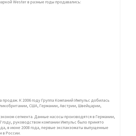
маркой Wester в разные годы продавались:
продаж. К 2006 году Группа Компаний Импульс добилась
ликобритании, США, Германии, Австрии, Швейцарии,
эконом-сегмента. Данные насосы производятся в Германии,
007 году, руководством компании Импульс было принято
ода, в июне 2008 года, первые экспанзоматы выпущенные
м в России.