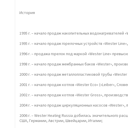
История
1995 г. – начало продаж накопительных водонагревателей «
1995 г. – начало продаж горелочных устройств «Wester Line»
1996 г. – продажа горелок под маркой «Wester Line» превысил
1998 г. – начало продаж мембранных баков «Wester», произ
2000 г. – начало продаж металлопластиковой трубы «Wester li
2001 г. – начало продаж котлов «Wester Eco» («Leiber», Слове
2002 г. – начало продаж котлов «Wester Gross», производст
2004 г. – начало продаж циркуляционных насосов «Wester», 
2006 г. – Wester Heating Russia добилась значительного 
США, Германии, Австрии, Швейцарии, Италии;