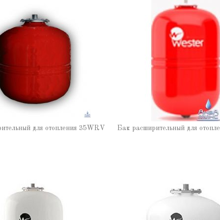
рительный для отопления 35WRV
Бак расширительный для отоп