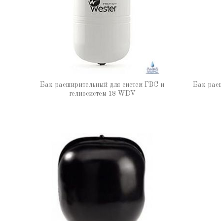
Бак расширительный для систем ГВС и
Бак рас
гелиосистем 18 WDV