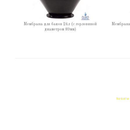
Мембрана для баков 24л (с горловиной
Мембрана 
диаметром 89мм)
Хотите 