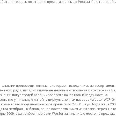
ебителя товары, до этого не представленные в России. Под торговой 
альными производителями, некоторые – выводились из ассортимента 
ентного ряда, наладила прочные деловые отношения с концернами Ве
сознании покупателей ассоциировался с качеством и надежностью.
солютно уникальную линейку циркуляционных насосов «Wester WCP G» 
од количество проданных насосов превысило 27000 штук. Тогда же, в 2
тва мембранных баков, ранее поставлявшихся из Италии. Через 1,5 г
брю 2009 года мембранные баки Wester занимали 1-е место по продажа