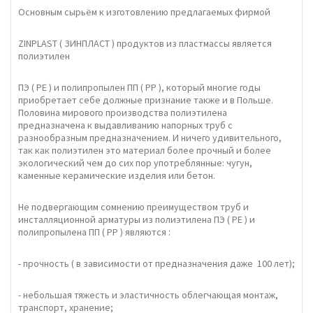
Основным сырьём к изготовлению предлагаемых фирмой
ZINPLAST ( ЗИНПЛАСТ ) продуктов из пластмассы является
полиэтилен
ПЭ ( PE ) и полипропылен ПП ( PP ), который многие годы
приобретает себе должные признание также и в Польше.
Половина мирового производства полиэтилена
предназначена к выдавливанию напорных труб с
разнообразным предназначением. И ничего удивительного,
так как полиэтилен это материал более прочный и более
экологический чем до сих пор употреблянные: чугун,
каменные керамические изделия или бетон.
Не подвергающим сомнению преимуществом труб и
инсталляционной арматуры из полиэтилена ПЭ ( PE ) и
полипропылена ПП ( PP ) являются :
- прочность ( в зависимости от предназначения даже 100 лет);
- небольшая тяжесть и эластичность облегчающая монтаж,
транспорт, хранение;