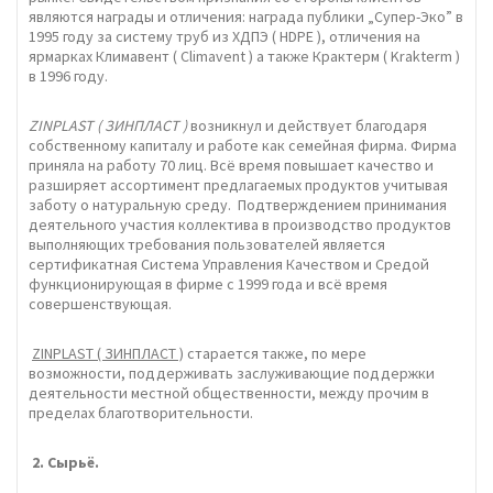
являются награды и отличения: награда публики „Супер-Эко” в
1995 году за систему труб из ХДПЭ ( HDPE ), отличения на
ярмарках Климавент ( Climavent ) а также Крактерм ( Krakterm )
в 1996 году.
ZINPLAST ( ЗИНПЛАСТ )
возникнул и действует благодаря
собственному капиталу и работе как семейная фирма. Фирма
приняла на работу 70 лиц. Всё время повышает качество и
разширяет ассортимент предлагаемых продуктов учитывая
заботу о натуральную среду. Подтверждением принимания
деятельного участия коллектива в производство продуктов
выполняющих требования пользователей является
сертификатная Система Управления Качеством и Средой
функционирующая в фирме с 1999 года и всё время
совершенствующая.
ZINPLAST ( ЗИНПЛАСТ )
старается также, по мере
возможности, поддерживать заслуживающие поддержки
деятельности местной общественности, между прочим в
пределах благотворительности.
2. C
ырьё.