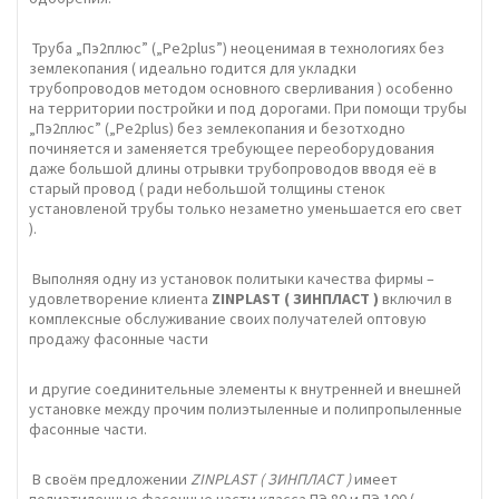
Труба „Пэ2плюс” („Pe2plus”) неоценимая в технологиях без
землекопания ( идеально годится для укладки
трубопроводов методом основного сверливания ) особенно
на территории постройки и под дорогами. При помощи трубы
„Пэ2плюс” („Pe2plus) без землекопания и безотходно
починяется и заменяется требующее переоборудования
даже большой длины отрывки трубопроводов вводя её в
старый провод ( ради небольшой толщины стенок
установленой трубы только незаметно уменьшается его свет
).
Выполняя одну из установок политыки качества фирмы –
удовлетворение клиента
ZINPLAST
( ЗИНПЛАСТ )
включил в
комплексные обслуживание своих получателей оптовую
продажу фасонные части
и другие соединительные элементы к внутренней и внешней
установке между прочим полиэтыленные и полипропыленные
фасонные части.
В своём предложении
ZINPLAST ( ЗИНПЛАСТ )
имеет