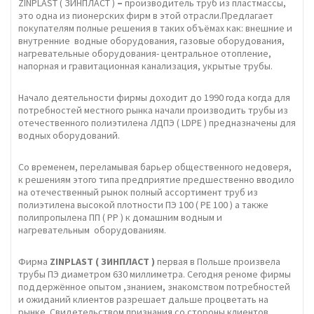
ZINPLAST ( ЗИНПЛАСТ )
–
производитель труб из пластмассы,
это одна из пионерских фирм в этой отрасли.Предлагает
покупателям полные решения в таких объёмах как: внешние и
внутренние водные оборудования, газовые оборудования,
нагревательные оборудования- центральное отопление,
напорная и гравитационная канализация, укрытые трубы.
Начало деятельности фирмы доходит до 1990 года когда для
потребностей местного рынка начали производить трубы из
отечественного полиэтилена ЛДПЭ ( LDPE ) предназначены для
водных оборудований.
Со временем, переламывая барьер общественного недоверя,
к решениям этого типа предприятие предшественно вводило
на отечественный рынок полный ассортимент труб из
полиэтилена высокой плотности ПЭ 100 ( PE 100 ) а также
полипропылена ПП ( PP ) к домашним водным и
нагревательным оборудованиям.
Фирма
ZINPLAST ( ЗИНПЛАСТ )
первая в Польше произвела
трубы ПЭ диаметром 630 миллиметра. Сегодня реноме фирмы
поддержённое опытом ,знанием, знакомством потребностей
и ожиданий клиентов разрешает дальше процветать на
рынке. Свидетельством признания со стороны клиентов