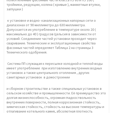
полиэтиленные фасонные части класса ПЭ 80 и ПЭ 100 (
тройники, редукции, колена ( кривые ), манжетные втулки,
заглушки )
к установке и водно- канализационных напорных сети о
диапазонах от 90 миллиметра до 630 миллиметра.
Допускается их употребление в температуре около 20 (
максимально до 40 ) градусов Цельсия в зависимости от
условий. Соединение частей установки проходит через
сваривание. Технические и эксплуатационные свойства
фасонных частей определяет Таблица 2 на страницы 3
Технического одобрения.
Система ПП служащая к пересылке холодной и теплой воды
имеет употребление при изготовлению внутренних водных
установок а также центрального отопления , других
санитарных установок в домостроении
и сборном строительстве а также специальных установок в
сельском хозяйстве и промышленности. Её преимущество это
долгая жизнеспособность, огромная гладкоствольность
внутренних поверхности, полная коррозионная стойкость,
химическая стойкость, стойкость на высокие температуры и
отлагивание котельного камня, абсолютная плотность