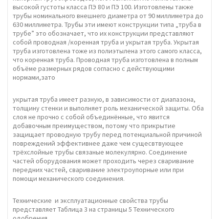
высокой густоты класса ПЭ 80 и ПЭ 100. Изготовлены также
трубы номинального внешнего диаметра от 90 миллиметра до
630 миллиметра. Трубы эти имеют конструкции типа „труба в
трубе” это обозначает, что их конструкции представляют
собой проводная /коренная труба и укрытая труба. Укрытая
труба изготовлена тоже из полиэтылена этого самого класса,
что коренная труба. Проводная труба изготовлена в полным
объёме размерных рядов согласно с действующими
нормами,зато
укрытая труба имеет разную, в зависимости от диапазона,
толщину стенки и выполняет роль механической защиты. Оба
слоя не прочно с собой объединённые, что явится
добавочным преимуществом, потому что прикрытие
защищает проводную трубу перед потенциальной причиной
повреждений эффективнее даже чем сущесвтвующее
трёхслойные трубы связаные молекулярно. Соединение
частей оборудования может проходить через сваривание
передних частей, сваривание электроупорные или при
помощи механического соединения.
Технические и эксплуатационные свойства трубы
представляет Таблица 3 на страницы 5 Технического
одобрения.