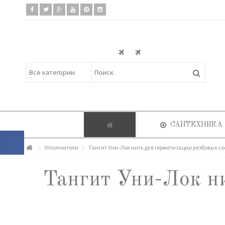
САНТЕХНИКА
Уплотнители
Тангит Уни-Лок нить для герметизации резбовых с
Тангит Уни-Лок ни