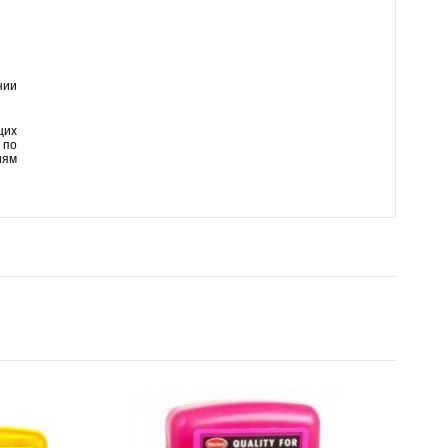
нии
щих
 по
иям