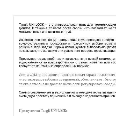
Tangit UNi-LOCK – это универсальная
нить для герметизации
дюймов. В течение 72 часов после сборки нить позволяет, не 
металлических и пластиковых труб.
Известно, что резьбовые соединения трубопроводов требуют 
трудноустранимым последствиям, поэтому при выборе гермет
решения этой задачи широко используются льноволокно (пакля
показывает, что зачастую они усложняют процесс герметизации 
Преимущество льняной пакли заключается в низкой стоимости.
водоснабжения во всех европейских странах, имеет низкий ср
требует от монтажника определенных навыков.
Лента ФУМ превосходит паклю по своим характеристикам: 
пластиковых резьбовых соединений, обеспечивает быстру
также есть: она не дает возможности регулировать соеди
Самым современным и технологичным методом герметизации н
очевидную простоту применения и высокую надежность при нев
Преимущества Tangit UNi-LOCK: