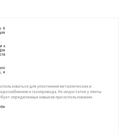
о 6
для
и к
Для
ств
ого
, и
использоваться для уплотнения металлических и
одоснабжения и газопровода. Но недостатки у ленты
ебует определенных навыков при использовании.
ебе