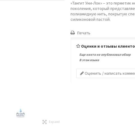
«Тангит Уни-Лок» – это герметик н
поколения, который представляе
полиамидную нить, покрытую сп
силиконовой пастой.
Печать
Оценки и отзывы клиент
Еще никто не опубликовал обзор
В этом языке
Оценить / написать комм
Expand