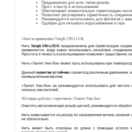
Предназначен для всех типов резьбы
Прост и быстр в использовании
Обеспечивает моментальную герметизацию после
Позволяет регулировать герметичность соединен
Рекомендуется использовать для фитингов с ма
Одобрен для питьевого водоснабжения и газа
Область применения Tangit UNi-LOCK
Нить
Tangit UNi-LOCK
предназначена для герметизации соедине
применяется, когда нужно использовать резьбовое соединени
Простота и легкость в использовании позволяют существенно с
Нить «Тангит Уни-Лок» может быть использована при температур
Данный
герметик устойчив
к газам под различным давлением, х
промышленным маслам.
«Тангит Уни-Лок» не рекомендуется использовать для чистого
сильных окислителей.
Методика работы с герметиком «Тангит Уни-Лок»
Очистить металлическую резьбу щеткой, рекомендуется обработ
Нить наматывается на резьбу по направлению витков, начиная 
не обязательно.
Нить может быть отрезана по длине с помощью острого к