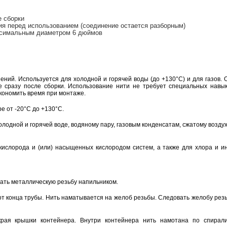
 сборки
ия перед использованием (соединение остается разборным)
ксимальным диаметром 6 дюймов
ний. Используется для холодной и горячей воды (до +130°С) и для газов. 
е сразу после сборки. Использование нити не требует специальных навык
экономить время при монтаже.
е от -20°С до +130°С.
олодной и горячей воде, водяному пару, газовым конденсатам, сжатому воздух
 кислорода и (или) насыщенных кислородом систем, а также для хлора и и
ать металлическую резьбу напильником.
от конца трубы. Нить наматывается на желоб резьбы. Следовать желобу рез
рая крышки контейнера. Внутри контейнера нить намотана по спирал