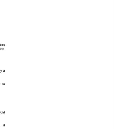
Она
ов.
у и
ных
ьбы
и и