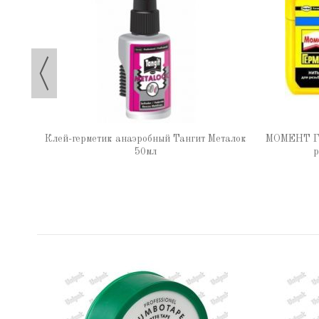
0м
Клей-герметик анаэробный Тангит Металок
МОМЕНТ ГЕ
50мл
р