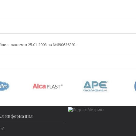
блисполкомом 25.01 2008 за №690636391
ая информация
ар"