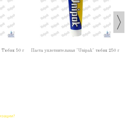
" Тюбик 50 г
Паста уплотнительная "Unipak" тюбик 250 г
лизации?