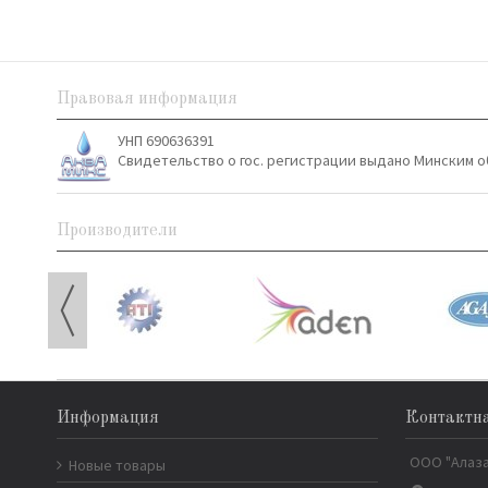
Правовая информация
УНП 690636391
Свидетельство о гос. регистрации выдано Минским о
Производители
Информация
Контактн
ООО "Алаз
Новые товары