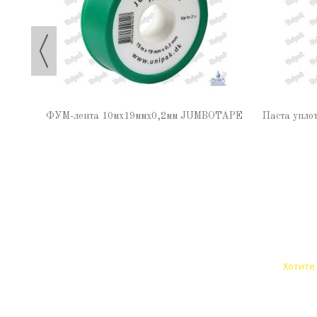
ФУМ-лента 10мх19ммх0,2мм JUMBOTAPE
Паста упло
Хотите 