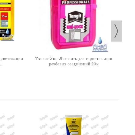
Та
рметизации
Тангит Уни-Лок нить для герметизации
..
резбовых соединений 20м
Паста