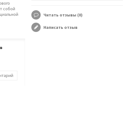
ового
т собой
ециальной
Читать отзывы (
0
)
Написать отзыв
ов
ентарий