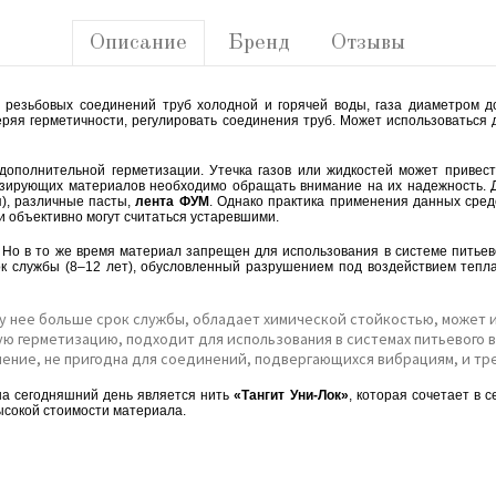
Описание
Бренд
Отзывы
резьбовых соединений труб холодной и горячей воды, газа диаметром д
теряя герметичности, регулировать соединения труб. Может использоваться 
дополнительной герметизации. Утечка газов или жидкостей может привест
изирующих материалов необходимо обращать внимание на их надежность. 
), различные пасты,
лента ФУМ
. Однако практика применения данных сред
и объективно могут считаться устаревшими.
 Но в то же время материал запрещен для использования в системе питьев
ок службы (8–12 лет), обусловленный разрушением под воздействием тепла
у нее больше срок службы, обладает химической стойкостью, может 
ю герметизацию, подходит для использования в системах питьевого в
нение, не пригодна для соединений, подвергающихся вибрациям, и тр
а сегодняшний день является нить
«Тангит Уни-Лок»
, которая сочетает в с
ысокой стоимости материала.