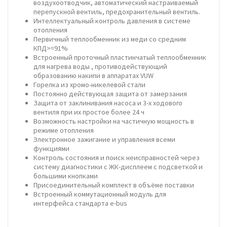
воздухоотводчик, автоматический настраиваемый
перепускной вентиль, предохранительный вентиль.
Интеллектуальный контроль давления в системе
отопления
Первичный теплообменник из меди со средним
КПД>=91%
Встроенный проточный пластинчатый теплообменник
для нагрева воды , противодействующий
образованию накипи в аппаратах VUW
Горелка из хромо-никелевой стали
Постоянно действующая защита от замерзания
Защита от заклинивания насоса и 3-х ходового
вентиля при их простое более 24 ч
Возможность настройки на частичную мощность в
режиме отопления
Электронное зажигание и управления всеми
функциями
Контроль состояния и поиск неисправностей через
систему диагностики с ЖК-дисплеем с подсветкой и
большими кнопками
Присоединительный комплект в объёме поставки
Встроенный коммутационный модуль для
интерфейса стандарта e-bus