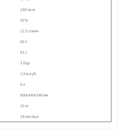
240 кв.м.
91%
11.5 л/мин
60 C
82 C
3 бар
2.9 м.куб.
6 л
800x440x346 мм
32 кг
24 месяца