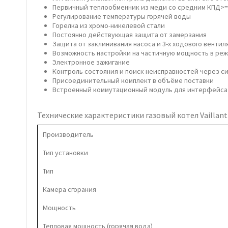
Первичный теплообменник из меди со средним КПД>
Pегулирование температуры горячей воды
Горелка из хромо-никелевой стали
Постоянно действующая защита от замерзания
Защита от заклинивания насоса и 3-х ходового вентиля
Возможность настройки на частичную мощность в ре
Электронное зажигание
Контроль состояния и поиск неисправностей через с
Присоединительный комплект в объёме поставки
Встроенный коммутационный модуль для интерфейса 
Технические характеристики
газовый котел Vaillant
Производитель
Тип установки
Тип
Камера сгорания
Мощность
Тепловая мощность (горячая вода)