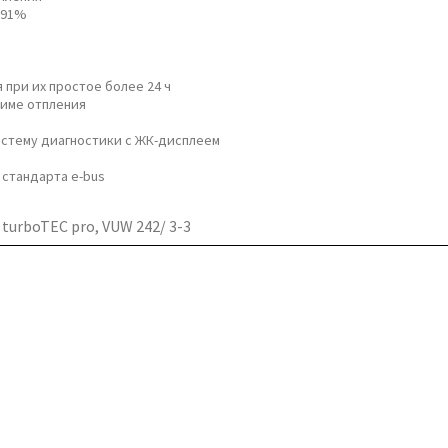
=91%
 при их простое более 24 ч
жиме отпления
истему диагностики с ЖК-дисплеем
стандарта e-bus
 turboTEC pro, VUW 242/ 3-3