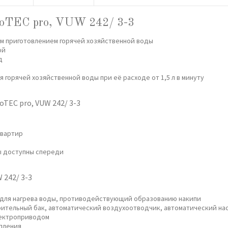
rboTEC pro, VUW 242/ 3-3
м приготовлением горячей хозяйственной воды
ой
д
горячей хозяйственной воды при её расходе от 1,5 л в минуту
oTEC pro, VUW 242/ 3-3
квартир
ы доступны спереди
 242/ 3-3
для нагрева воды, противодействующий образованию накипи
ительный бак, автоматический воздухоотводчик, автоматический на
лектроприводом
пления