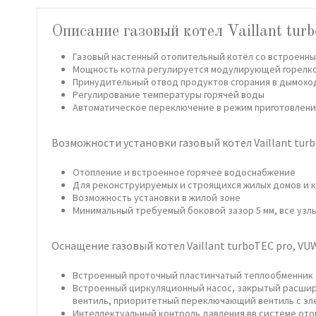
Описание газовый котел Vaillant tu
Газовый настенный отопительный котёл со встроенны
Мощность котла регулируется модулирующей горелк
Принудительный отвод продуктов сгорания в дымохо
Регулирование температуры горячей воды
Автоматическое переключение в режим приготовления 
Возможности установки газовый котел Vaillant turb
Отопление и встроенное горячее водоснабжение
Для реконструируемых и строящихся жилых домов и 
Возможность установки в жилой зоне
Минимальный требуемый боковой зазор 5 мм, все узл
Оснащение газовый котел Vaillant turboTEC pro, VUW
Встроенный проточный пластинчатый теплообменник 
Встроенный циркуляционный насос, закрытый расшир
вентиль, приоритетный переключающий вентиль с э
Интеллектуальный контроль давления вв системе ото