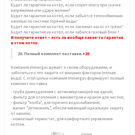
Будет ли гарантия на котёл, если сгорит плата при скачке
напряжения или ударе молнии?
Будет ли гарантия на котёл, если забьётся теплообменник
накипью по системе горячей воды?
Будет ли гарантия на котёл, если заклинит насос от грязи?
Будет ли гарантия на котёл, если забился газовый блок ?
И получите ответ – есть ли вообще какая-то гарантия
в этом котле.
20.
Полный комплект поставки.
+20
Компания Immergas думает о своём оборудовании, и
заботиться о его защите от внешних факторов (плохая
вода). С этой целью компания Immergas формирует полный
комплект поставки.
- труба дымоудаления с антинамерзающей насадкой;
- фильтр для отопления с манометром и краном для чистки;
- фильтр "колба", для горячего водоснабжения;
- магнит "антинакипь", обеспечивающий идеальную защиту
от накипи;
- комнатный термостат, для комфортного управления
котлом.