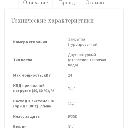
Описание
Бренд
Отзывы
Технические характеристики
Закрытая
Камера сгорания
(турбированный)
Двухконтурный
Тип котла
(отопление + горячая
вода)
Max мощность, кВт
24
КПД при полной
91.7
нагрузке (80/60 °C), %
Расход в системе ГВС
11,1
(при ΔТ 30°C), л/мин
Класс защиты
IPX5D
Вес, кг
31,1