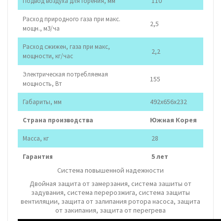
110
Подвод воздуха для горения, мм
Расход природного газа при макс.
2,5
мощн., мЗ/ча
Расход сжижен, газа при макс,
2,2
мощности, кг/час
Электрическая потребляемая
155
мощность, Вт
492x656x232
Габариты, мм
Южная Корея
Страна производства
28
Масса, кг
5 лет
Гарантия
Система повышенной надежности
Двойная защита от замерзания, система зашиты от
задувания, система перерозжига, система защиты
вентиляции, защита от залипания ротора насоса, защита
от закипания, защита от перегрева