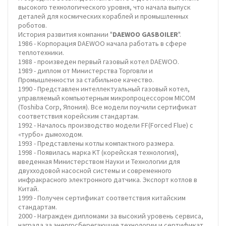
высокого технологического уровня, что начала выпуск
деталей для космических кораблей и промышленных
роботов.
История развития компании "
DAEWOO GASBOILER
".
1986 - Корпорация DAEWOO начала работать в сфере
теплотехники.
1988 - произведен первый газовый котел DAEWOO.
1989 - диплом от Министерства Торговли и
Промышленности за стабильное качество.
1990 - Представлен интеллектуальный газовый котел,
управляемый компьютерным микропроцессором MICOM
(Toshiba Corp, Япония). Все модели поучили сертификат
соответствия корейским стандартам.
1992 - Началось производство модели FF(Forced Flue) с
«турбо» дымоходом.
1993 - Представлены котлы компактного размера.
1998 - Появилась марка KT (корейская технология),
введенная Министерством Науки и Технологии для
двухходовой насосной системы и современного
инфракрасного электронного датчика. Экспорт котлов в
Китай.
1999 - Получен сертификат соответствия китайским
стандартам.
2000 - Награжден дипломами за высокий уровень сервиса,
награда за энергосберегающие технологии и сертификат