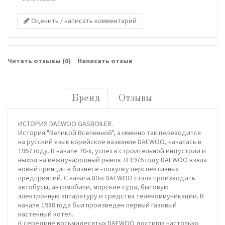
Оценить / написать комментарий
Читать отзывы (
0
)
Написать отзыв
Бренд
Отзывы
ИСТОРИЯ DAEWOO GASBOILER.
История "Великой Вселенной", а именно так переводится
на русский язык корейское название DAEWOO, началась в
1967 году. В начале 70-х, успех в строительной индустрии и
выход на международный рынок. В 1976 году DAEWOO взяла
новый принцип в бизнесе - покупку перспективных
предприятий. С начала 80-х DAEWOO стала производить
автобусы, автомобили, морские суда, бытовую
электронную аппаратуру и средства телекоммуникации. В
начале 1988 года был произведен первый газовый
настенный котел.
К середине восьмидесятых DAEWOO достигла настолько