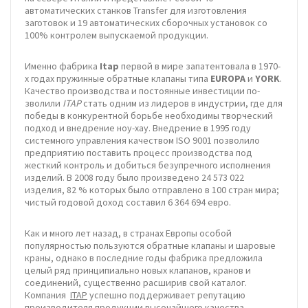
автоматических станков Transfer для изготовления
заготовок и 19 автоматических сборочных установок со
100% контролем выпускаемой продукции.
Именно фабрика
Itap
первой в мире запатентовала в 1970-
х годах пружинные обратные клапаны типа
EUROPA
и
YORK
.
Качество производст­ва и постоянные инвестиции по­
зволили
ITAP
стать одним из ли­деров в индустрии, где для
победы в конкурентной борьбе необходимы творческий
подход и внедрение ноу-хау. Внедрение в 1995 году
системного управления качеством ISO 9001 позволило
предприятию поставить процесс производства под
жесткий контроль и добиться безупречного исполнения
изделий. В 2008 году было произведено 24 573 022
изделия, 82 % которых было отправлено в 100 стран мира;
чистый годовой доход составил 6 364 694 евро.
Как и много лет назад, в странах Европы особой
популярностью пользуются обратные клапаны и шаровые
краны, однако в последние годы фабрика предложила
целый ряд принципиально новых клапанов, кранов и
соединений, существенно расширив свой каталог.
Компания
ITAP
успешно поддерживает репутацию
производителя продукции высочайшего качества.