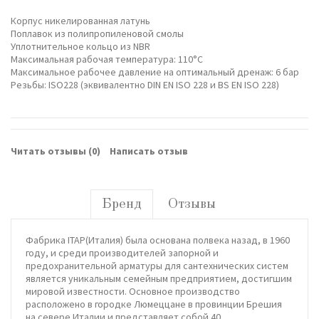
Корпус никелированная латунь
Поплавок из полипропиленовой смолы
Уплотнительное кольцо из NBR
Максимальная рабочая температура: 110°C
Максимальное рабочее давление на оптимальный дренаж: 6 бар
Резьбы: ISO228 (эквивалентно DIN EN ISO 228 и BS EN ISO 228)
Читать отзывы (
0
)
Написать отзыв
Бренд
Отзывы
Фабрика ITAP(Италия) была основана полвека назад, в 1960
году, и среди производителей запорной и
предохранительной арматуры для сантехнических систем
является уникальным семейным предприятием, достигшим
мировой известности. Основное производство
расположено в городке Люмеццане в провинции Брешия
на севере Италии и представляет собой 40