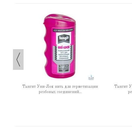
 65 г
Тангит Уни-Лок нить для герметизации
Тангит У
резбовых соединений...
ре