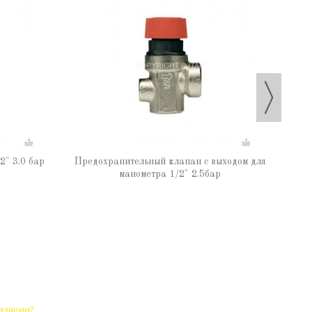
Раз
" 3.0 бар
Предохранительный клапан с выходом для
манометра 1/2" 2.5бар
лизации?