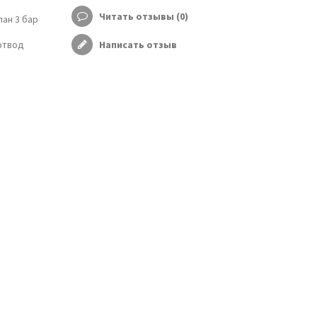
Читать отзывы (
0
)
ан 3 бар
отвод
Написать отзыв