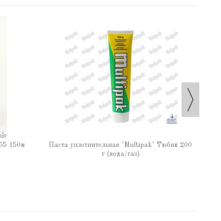
Паста
55 150м
Паста уплотнительная "Multipak" Тюбик 200
г (вода/газ)