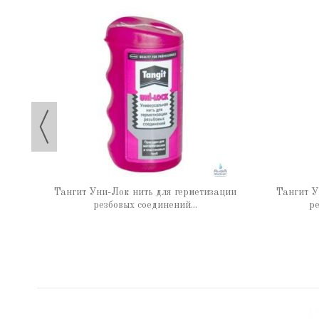
 65 г
Тангит Уни-Лок нить для герметизации
Тангит У
резбовых соединений...
ре