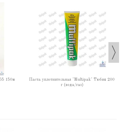
Паста
55 150м
Паста уплотнительная "Multipak" Тюбик 200
г (вода/газ)