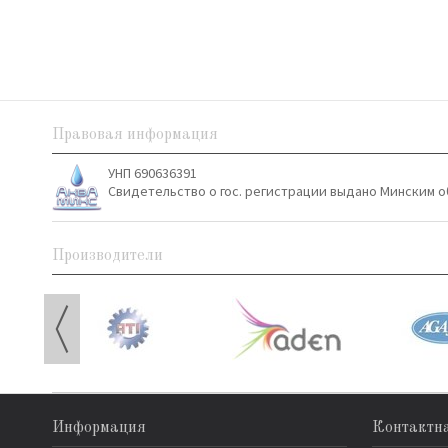
Правовая информация
УНП 690636391
Свидетельство о гос. регистрации выдано Минским о
Производители
Информация
Контактн