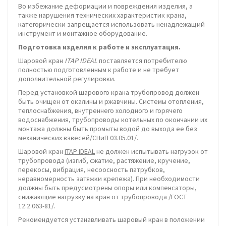
Во избежание деформации и повреждения изделия, а
также нарушения технических характеристик крана,
категорически запрещается использовать ненадлежащий
инструмент и монтажное оборудование.
Подготовка изделия к работе и эксплуатация.
Шаровой кран
ITAP IDEAL
поставляется потребителю
полностью подготовленным к работе и не требует
дополнительной регулировки.
Перед установкой шарового крана трубопровод должен
быть очищен от окалины и ржавчины. Системы отопления,
теплоснабжения, внутреннего холодного и горячего
водоснабжения, трубопроводы котельных по окончании их
монтажа должны быть промыты водой до выхода ее без
механических взвесей/СНиП 03.05.01/.
Шаровой кран
ITAP IDEAL
не должен испытывать нагрузок от
трубопровода (изгиб, сжатие, растяжение, кручение,
перекосы, вибрация, несоосность патрубков,
неравномерность затяжки крепежа). При необходимости
должны быть предусмотрены опоры или компенсаторы,
снижающие нагрузку на кран от трубопровода /ГОСТ
12.2.063-81/.
Рекомендуется устанавливать шаровый кран в положении