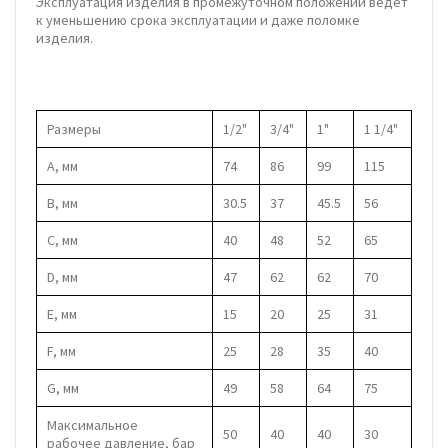
Эксплуатация изделия в промежуточном положении ведет
к уменьшению срока эксплуатации и даже поломке
изделия.
Размеры
1/2"
3/4"
1"
1 1/4"
А, мм
74
86
99
115
В, мм
30.5
37
45.5
56
С, мм
40
48
52
65
D, мм
47
62
62
70
E, мм
15
20
25
31
F, мм
25
28
35
40
G, мм
49
58
64
75
Максимальное
50
40
40
30
рабочее давление, бар