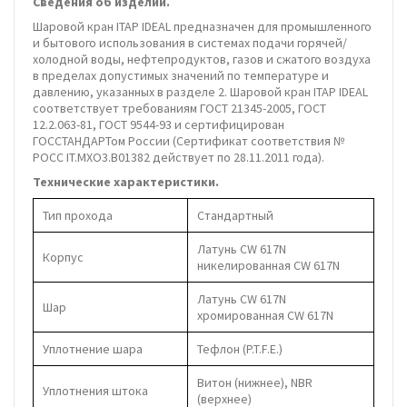
Сведения об изделии.
Шаровой кран ITAP IDEAL предназначен для промышленного
и бытового использования в системах подачи горячей/
холодной воды, нефтепродуктов, газов и сжатого воздуха
в пределах допустимых значений по температуре и
давлению, указанных в разделе 2. Шаровой кран ITAP IDEAL
соответствует требованиям ГОСТ 21345-2005, ГОСТ
12.2.063-81, ГОСТ 9544-93 и сертифицирован
ГОССТАНДАРТом России (Сертификат соответствия №
POCC IT.MXO3.B01382 действует по 28.11.2011 года).
Технические характеристики.
Тип прохода
Стандартный
Латунь CW 617N
Корпус
никелированная CW 617N
Латунь CW 617N
Шар
хромированная CW 617N
Уплотнение шара
Тефлон (P.T.F.E.)
Витон (нижнее), NBR
Уплотнения штока
(верхнее)