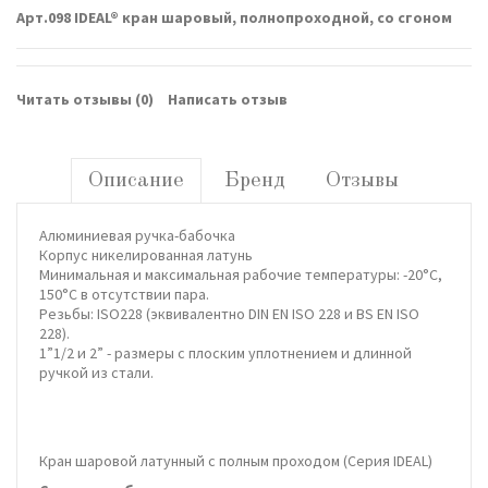
Арт.098 IDEAL® кран шаровый, полнопроходной, со сгоном
Читать отзывы (
0
)
Написать отзыв
Описание
Бренд
Отзывы
Алюминиевая ручка-бабочка
Корпус никелированная латунь
Минимальная и максимальная рабочие температуры: -20°C,
150°C в отсутствии пара.
Резьбы: ISO228 (эквивалентно DIN EN ISO 228 и BS EN ISO
228).
1”1/2 и 2” - размеры с плоским уплотнением и длинной
ручкой из стали.
Кран шаровой латунный с полным проходом (Серия IDEAL)