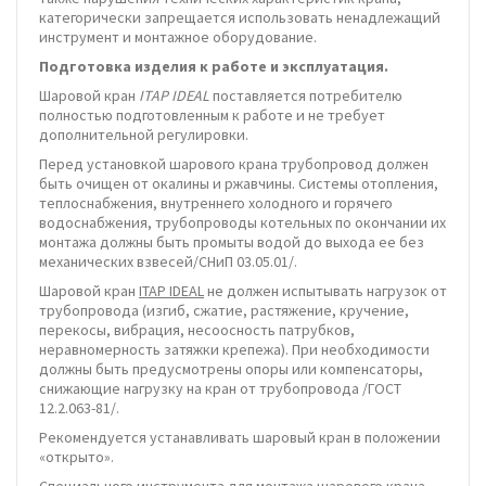
категорически запрещается использовать ненадлежащий
инструмент и монтажное оборудование.
Подготовка изделия к работе и эксплуатация.
Шаровой кран
ITAP IDEAL
поставляется потребителю
полностью подготовленным к работе и не требует
дополнительной регулировки.
Перед установкой шарового крана трубопровод должен
быть очищен от окалины и ржавчины. Системы отопления,
теплоснабжения, внутреннего холодного и горячего
водоснабжения, трубопроводы котельных по окончании их
монтажа должны быть промыты водой до выхода ее без
механических взвесей/СНиП 03.05.01/.
Шаровой кран
ITAP IDEAL
не должен испытывать нагрузок от
трубопровода (изгиб, сжатие, растяжение, кручение,
перекосы, вибрация, несоосность патрубков,
неравномерность затяжки крепежа). При необходимости
должны быть предусмотрены опоры или компенсаторы,
снижающие нагрузку на кран от трубопровода /ГОСТ
12.2.063-81/.
Рекомендуется устанавливать шаровый кран в положении
«открыто».
Специального инструмента для монтажа шарового крана