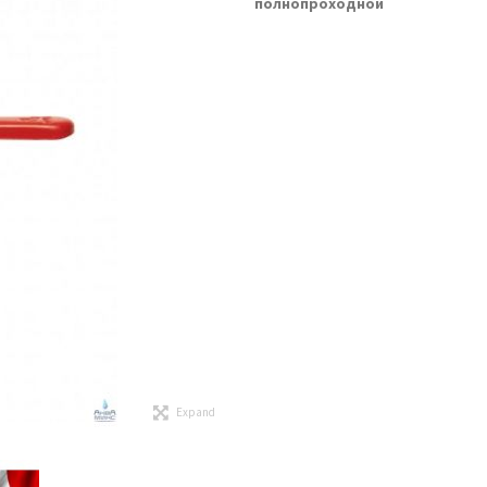
полнопроходной
Expand