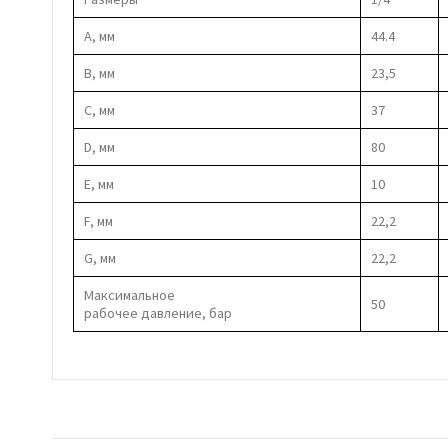
А, мм
44.4
В, мм
23,5
С, мм
37
D, мм
80
E, мм
10
F, мм
22,2
G, мм
22,2
Максимальное
50
рабочее давление, бар