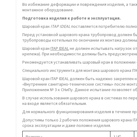
Во избежание деформации и повреждения изделия, а такж
монтажное оборудование.
Подготовка изделия к работе и эксплуатация.
Шаровой кран
ITAP IDEAL
поставляется потребителю полнос
Перед установкой шарового крана трубопровод должен быт
трубопроводы котельных по окончании их монтажа должны 
Шаровой кран
ITAP IDEAL
не должен испытывать нагрузок от
крепежа). При необходимости должны быть предусмотрены 
Рекомендуется устанавливать шаровый кран в положении 
Специального инструмента для монтажа шарового крана ITA
Шаровой кран ITAP IDEAL должен быть надежно закреплен н
«Внутренние санитарно-технические системы» после монт
Приложением № 3 к СНиПу. Данное испытание позволяет об
В случае использования шарового крана в системах по п
на входе является обязательным.
Для нормального функционирования изделия в течение пр
Допустимы только 2 рабочих положения шарового крана IT
срока эксплуатации и даже поломке изделия.
Размеры
1/4"