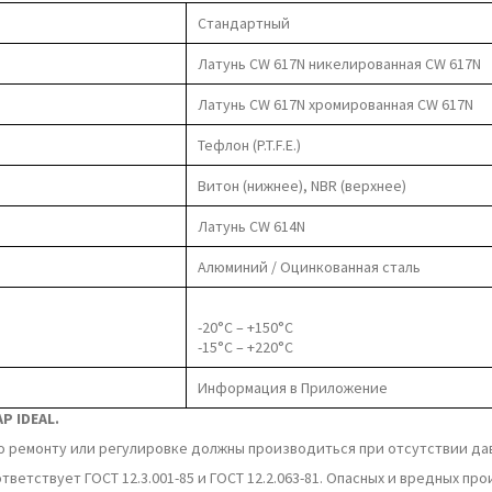
Стандартный
Латунь CW 617N никелированная CW 617N
Латунь CW 617N хромированная CW 617N
Тефлон (P.T.F.E.)
Витон (нижнее), NBR (верхнее)
Латунь CW 614N
Алюминий / Оцинкованная сталь
-20°C – +150°C
-15°C – +220°C
Информация в Приложение
P IDEAL.
о ремонту или регулировке должны производиться при отсутствии дав
ветствует ГОСТ 12.3.001-85 и ГОСТ 12.2.063-81. Опасных и вредных пр