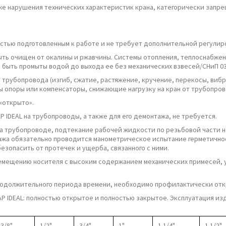
е нарушения технических характеристик крана, категорически запр
тью подготовленным к работе и не требует дополнительной регулир
ь очищен от окалины и ржавчины. Системы отопления, теплоснабжени
быть промыты водой до выхода ее без механических взвесей/СНиП 03.
 трубопровода (изгиб, сжатие, растяжение, кручение, перекосы, виб
опоры или компенсаторы, снижающие нагрузку на кран от трубопровод
«открыто».
P IDEAL на трубопроводы, а также для его демонтажа, не требуется.
а трубопроводе, подтекание рабочей жидкости по резьбовой части не д
ажа обязательно проводится манометрическое испытание герметично
езопасить от протечек и ущерба, связанного с ними.
еремещению носителя с высоким содержанием механических примесей
одолжительного периода времени, необходимо профилактически откр
AP IDEAL: полностью открытое и полностью закрытое. Эксплуатация 
3/8"
1/2"
3/4"
1"
1 1/4"
1 1/2"