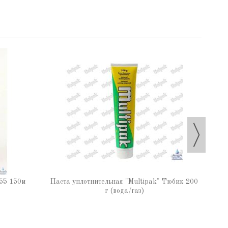
Паста
55 150м
Паста уплотнительная "Multipak" Тюбик 200
г (вода/газ)