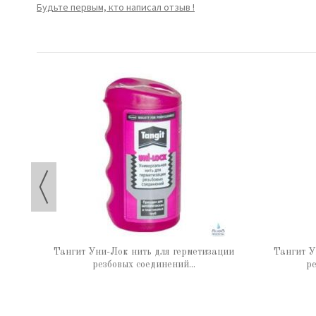
Будьте первым, кто написал отзыв !
 65 г
Тангит Уни-Лок нить для герметизации
Тангит У
резбовых соединений...
ре