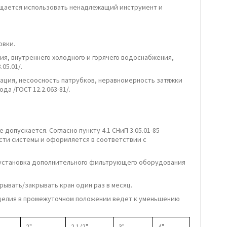
ещается использовать ненадлежащий инструмент и
овки.
я, внутреннего холодного и горячего водоснабжения,
05.01/.
рация, несоосность патрубков, неравномерность затяжки
а /ГОСТ 12.2.063-81/.
опускается. Согласно пункту 4.1 СНиП 3.05.01-85
сти системы и оформляется в соответствии с
, установка дополнительного фильтрующего оборудования
ывать/закрывать кран один раз в месяц.
изделия в промежуточном положении ведет к уменьшению
2"
2 1/2"
3"
4"