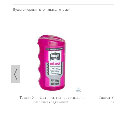
Будьте первым, кто написал отзыв !
 65 г
Тангит Уни-Лок нить для герметизации
Тангит У
резбовых соединений...
ре