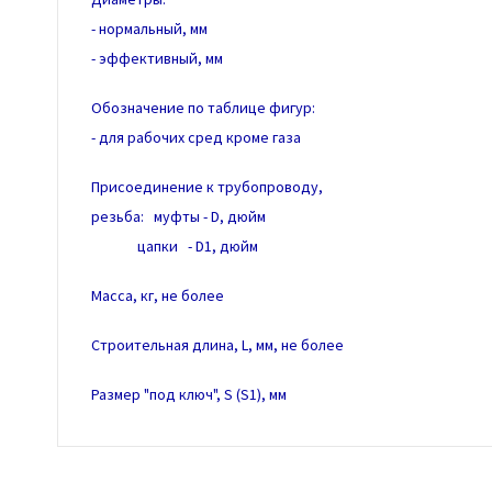
- нормальный, мм
- эффективный, мм
Обозначение по таблице фигур:
- для рабочих сред кроме газа
Присоединение к трубопроводу,
резьба: муфты - D, дюйм
цапки - D1, дюйм
Масса, кг, не более
Строительная длина, L, мм, не более
Размер "под ключ", S (S1), мм