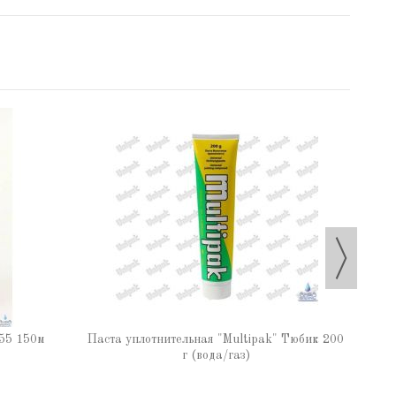
Паста
55 150м
Паста уплотнительная "Multipak" Тюбик 200
г (вода/газ)