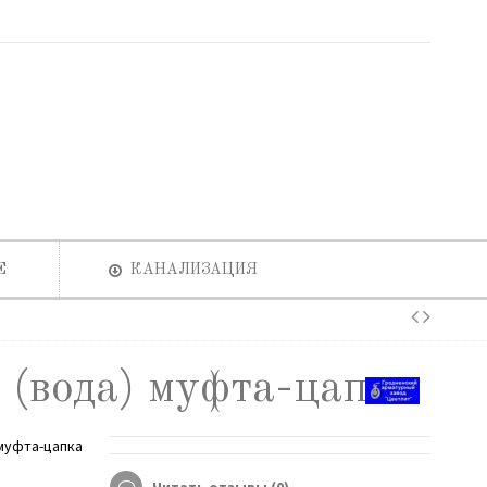
Е
КАНАЛИЗАЦИЯ
(вода) муфта-цапка
муфта-цапка