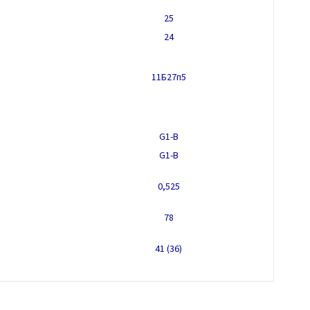
25
24
11Б27п5
G1-B
G1-B
0,525
78
41 (36)