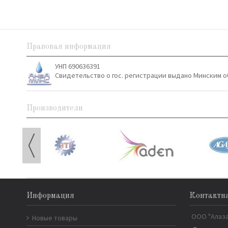
Правовая информация
УНП 690636391
Свидетельство о гос. регистрации выдано Минским о
Производители
Информация
Контактн
ООО "Алаз
Новые товары