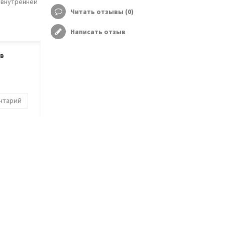
 внутренней
Читать отзывы (
0
)
Написать отзыв
ов
ентарий