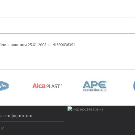
блисполкомом 25.01 2008 за №690636391
ая информация
ар"