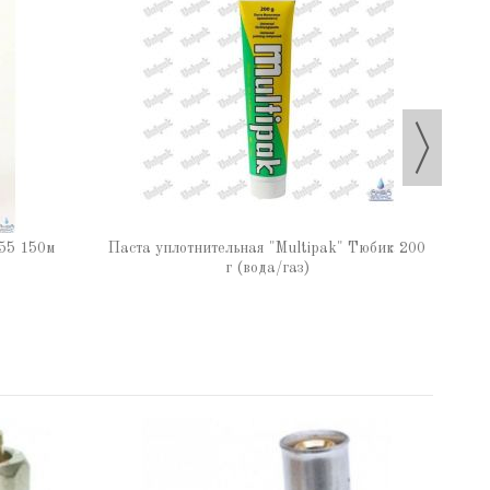
Паста
55 150м
Паста уплотнительная "Multipak" Тюбик 200
г (вода/газ)