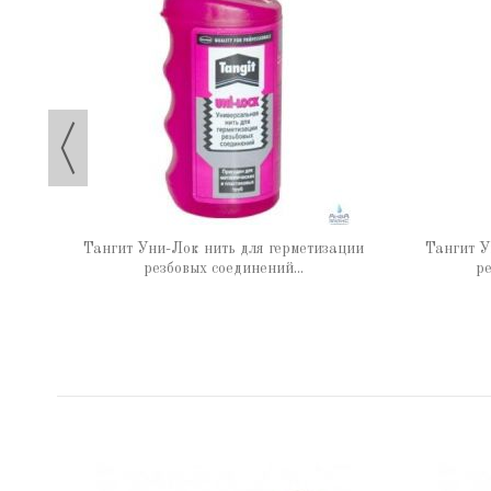
 65 г
Тангит Уни-Лок нить для герметизации
Тангит У
резбовых соединений...
ре