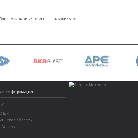
блисполкомом 25.01 2008 за №690636391
ая информация
ар"
ра, 4
 Минская область
 Беларусь