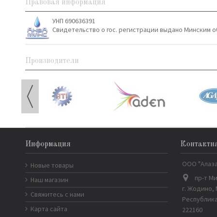
Правовая информация
УНП 690636391
Свидетельство о гос. регистрации выдано Минским о
Производители
Информация
Контактн
ООО "Алаз
Новые товары
пр-т Ми
Наш магазин
г. Жодино,
Свяжитесь с нами
Республика
Карта сайта
222160