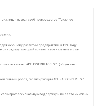
тьих лиц, и назвал своё производство "Токарное
ования.
даря хорошему развитию предприятия, в 1993 году
ному отделу, который поменял свое название и стал
получило названо APE ASSEMBLAGGI SRL (общество с
кой линии и робот, гарантирующий APE RACCORDERIE SRL
и свою профессиональную поддержку и мы за это им очень