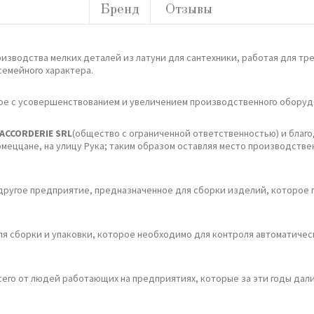
Бренд
Отзывы
оизводства мелких деталей из латуни для сантехники, работая для тре
семейного характера.
нное с усовершенствованием и увеличением производственного оборуд
ACCORDERIE SRL
(общество с ограниченной ответственностью) и благо
ццане, на улицу Рука; таким образом оставляя место производствен
другое предприятие, предназначенное для сборки изделий, которое 
я сборки и упаковки, которое необходимо для контроля автоматичес
сего от людей работающих на предприятиях, которые за эти годы дал