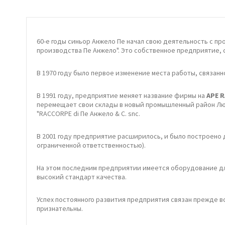
60-е годы синьор Анжело Пе начал свою деятельность с пр
производства Пе Анжело". Это собственное предприятие, 
В 1970 году было первое изменение места работы, связа
В 1991 году, предприятие меняет название фирмы на
APE R
перемещает свои склады в новый промышленный район Люме
"RACCORPE di Пе Анжело & C. snc.
В 2001 году предприятие расширилось, и было построено 
ограниченной ответственностью).
На этом последним предприятии имеется оборудование дл
высокий стандарт качества.
Успех постоянного развития предприятия связан прежде в
признательны.