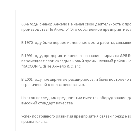
60-е годы синьор Анжело Пе начал свою деятельность с пр
производства Пе Анжело". Это собственное предприятие, 
В 1970 году было первое изменение места работы, связа
В 1991 году, предприятие меняет название фирмы на
APE R
перемещает свои склады в новый промышленный район Люме
"RACCORPE di Пе Анжело & C. snc.
В 2001 году предприятие расширилось, и было построено 
ограниченной ответственностью).
На этом последним предприятии имеется оборудование дл
высокий стандарт качества.
Успех постоянного развития предприятия связан прежде в
признательны.