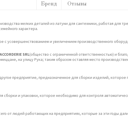
Бренд
Отзывы
оизводства мелких деталей из латуни для сантехники, работая для тре
семейного характера.
нное с усовершенствованием и увеличением производственного оборуд
ACCORDERIE SRL
(общество с ограниченной ответственностью) и благо
ццане, на улицу Рука; таким образом оставляя место производствен
другое предприятие, предназначенное для сборки изделий, которое 
я сборки и упаковки, которое необходимо для контроля автоматичес
сего от людей работающих на предприятиях, которые за эти годы дал