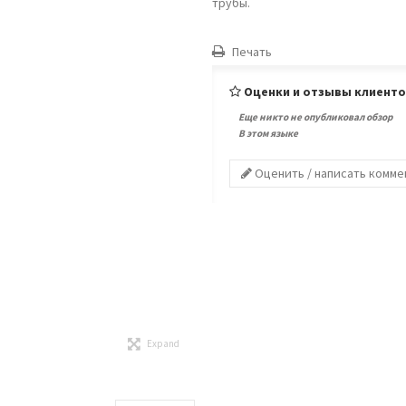
трубы.
Печать
Оценки и отзывы клиент
Еще никто не опубликовал обзор
В этом языке
Оценить / написать комм
Expand