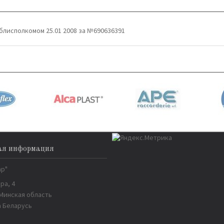
блисполкомом 25.01 2008 за №690636391
ая информация
ар"
ра, 4
 Минская область
 Беларусь