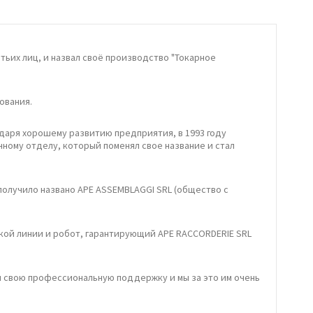
тьих лиц, и назвал своё производство "Токарное
ования.
даря хорошему развитию предприятия, в 1993 году
ному отделу, который поменял свое название и стал
получило названо APE ASSEMBLAGGI SRL (общество с
кой линии и робот, гарантирующий APE RACCORDERIE SRL
и свою профессиональную поддержку и мы за это им очень