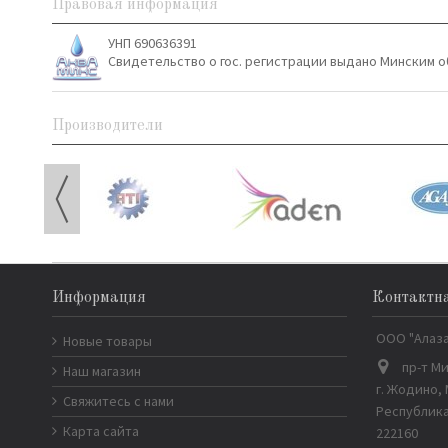
Правовая информация
УНП 690636391
Свидетельство о гос. регистрации выдано Минским о
Производители
Информация
Контактн
ООО "Алаз
Новые товары
пр-т Ми
Наш магазин
г. Жодино,
Свяжитесь с нами
Республика
Карта сайта
222160