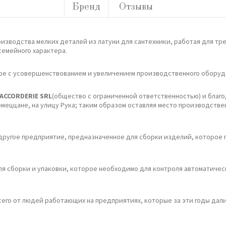
Бренд
Отзывы
оизводства мелких деталей из латуни для сантехники, работая для тре
семейного характера.
нное с усовершенствованием и увеличением производственного оборуд
ACCORDERIE SRL
(общество с ограниченной ответственностью) и благо
ццане, на улицу Рука; таким образом оставляя место производствен
другое предприятие, предназначенное для сборки изделий, которое 
я сборки и упаковки, которое необходимо для контроля автоматичес
сего от людей работающих на предприятиях, которые за эти годы дал