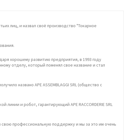
тьих лиц, и назвал своё производство "Токарное
ования.
даря хорошему развитию предприятия, в 1993 году
ному отделу, который поменял свое название и стал
получило названо APE ASSEMBLAGGI SRL (общество с
кой линии и робот, гарантирующий APE RACCORDERIE SRL
и свою профессиональную поддержку и мы за это им очень