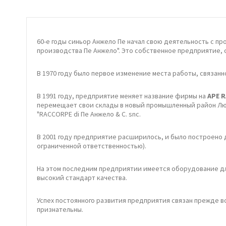
60-е годы синьор Анжело Пе начал свою деятельность с пр
производства Пе Анжело". Это собственное предприятие, 
В 1970 году было первое изменение места работы, связа
В 1991 году, предприятие меняет название фирмы на
APE R
перемещает свои склады в новый промышленный район Люме
"RACCORPE di Пе Анжело & C. snc.
В 2001 году предприятие расширилось, и было построено 
ограниченной ответственностью).
На этом последним предприятии имеется оборудование дл
высокий стандарт качества.
Успех постоянного развития предприятия связан прежде в
признательны.