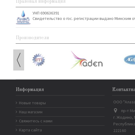
Правовая информация
УНП 690636391
Свидетельство о гос. регистрации выдано Минским о
Производители
Информация
Контактн
ООО "Алаз
Новые товары
пр-т Ми
Наш магазин
г. Жодино,
Свяжитесь с нами
Республика
Карта сайта
222160