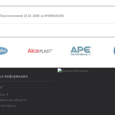
блисполкомом 25.01 2008 за №690636391
ая информация
ар"
ра, 4
 Минская область
 Беларусь