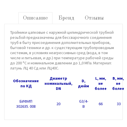
Описание
Бренд
Отзывы
Тройники цапковые с наружной цилиндрической трубной
резьбой предназначены для бессварочного соединения
труб в быту присоединения дополнительных приборов,
бытовой техники и др. к существующим трубопроводным
системам, в условиях неагрессивных сред (вода, в том
числе и питьевая, и др.) при температуре рабочей среды
до 200 °С и номинальном давлении до 1,0 МПа. Материал:
латунь ЛЦ 40 Сд или ЛЦ40С.
Диаметр
L, мм,
B, мм,
Обозначение
D,
номинальный,
не
не
по КД
дюйм
DN
более
более
БИФИП
G3/4-
20
66
33
302635. 008
B