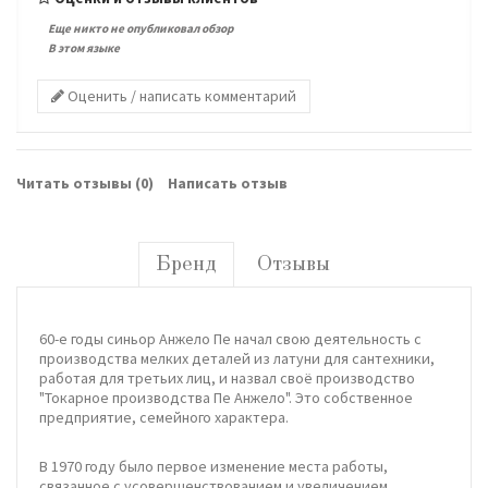
Еще никто не опубликовал обзор
В этом языке
Оценить / написать комментарий
Читать отзывы (
0
)
Написать отзыв
Бренд
Отзывы
60-е годы синьор Анжело Пе начал свою деятельность с
производства мелких деталей из латуни для сантехники,
работая для третьих лиц, и назвал своё производство
"Токарное производства Пе Анжело". Это собственное
предприятие, семейного характера.
В 1970 году было первое изменение места работы,
связанное с усовершенствованием и увеличением