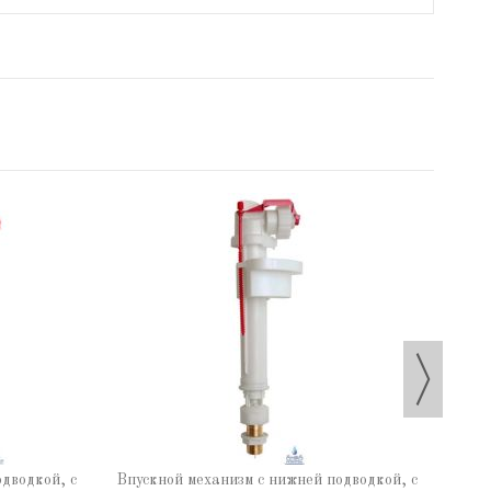
Впус
одводкой, с
Впускной механизм с нижней подводкой, с