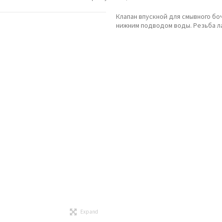
Клапан впускной для смывного боч
нижним подводом воды. Резьба ла
Expand