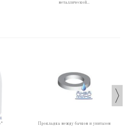
металлической...
Ги
5°
Прокладка между бачком и унитазом