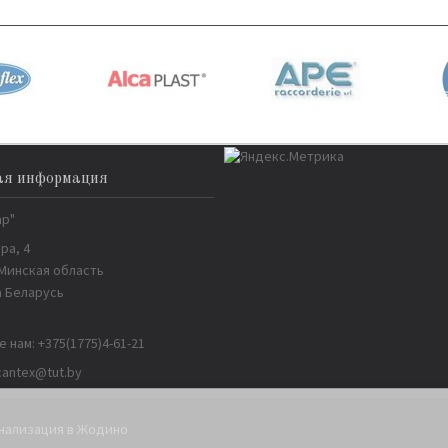
ая информация
ар"
ра, 4
 Минская область
 Беларусь
е нам:
+375(1775)4-61-21
cantex@tut.by
анализация в Жодино