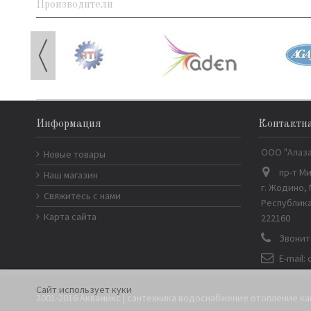
Производители
Информация
Контактн
ООО "Алаз
Новые товары
пр-т Ми
Наш магазин
г. Жодино,
Свяжитесь с нами
Республика
Карта сайта
222160
Звонит
E-mail:
Сайт использует куки
2001-2016 Аквамикс | сантехника водоснабжение отопление к