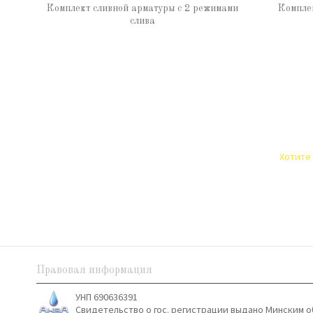
Комплект сливной арматуры с 2 режимами
Комплек
слива
Хотите 
Правовая информация
УНП 690636391
Свидетельство о гос. регистрации выдано Минским о