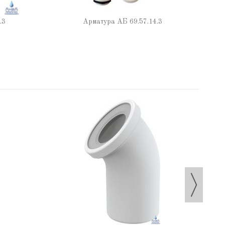
.3
Арматура АБ 69.57.14.3
П