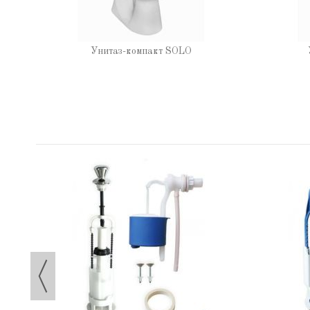
Унитаз-компакт SOLO