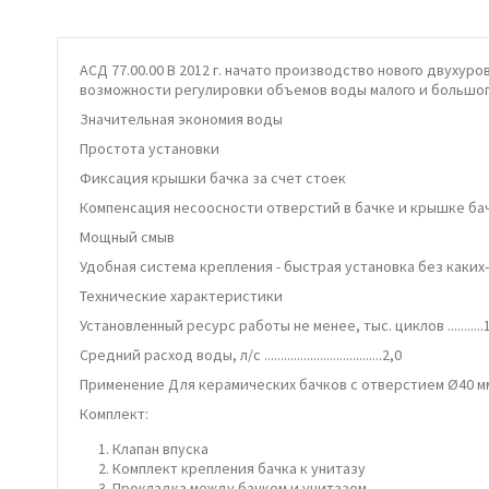
АСД 77.00.00 В 2012 г. начато производство нового двухур
возможности регулировки объемов воды малого и большог
Значительная экономия воды
Простота установки
Фиксация крышки бачка за счет стоек
Компенсация несоосности отверстий в бачке и крышке ба
Мощный смыв
Удобная система крепления - быстрая установка без каки
Технические характеристики
Установленный ресурс работы не менее, тыс. циклов ...........
Средний расход воды, л/с ....................................2,0
Применение Для керамических бачков с отверстием Ø40 м
Комплект:
Клапан впуска
Комплект крепления бачка к унитазу
Прокладка между бачком и унитазом