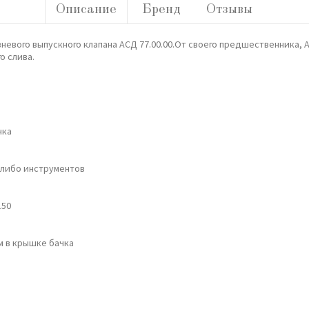
Описание
Бренд
Отзывы
овневого выпускного клапана АСД 77.00.00.От своего предшественника, 
о слива.
чка
х-либо инструментов
150
м в крышке бачка