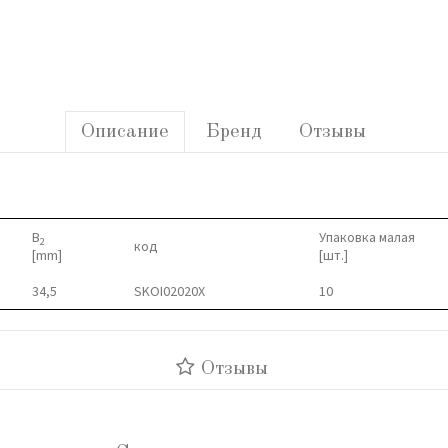
Описание
Бренд
Отзывы
B
Упаковка малая
2
код
[mm]
[шт.]
34,5
SKOI02020X
10
Отзывы