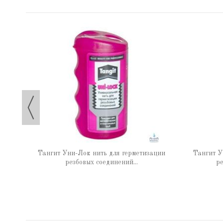
 65 г
Тангит Уни-Лок нить для герметизации
Тангит У
резбовых соединений...
ре