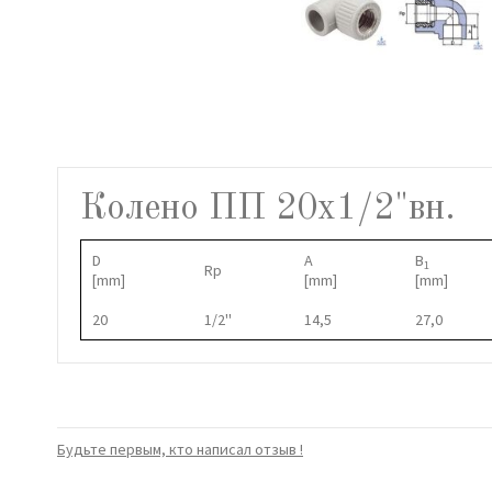
Колено ПП 20х1/2"вн.
D
A
B
1
Rp
[mm]
[mm]
[mm]
20
1/2''
14,5
27,0
Будьте первым, кто написал отзыв !