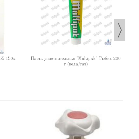
Паста
55 150м
Паста уплотнительная "Multipak" Тюбик 200
г (вода/газ)