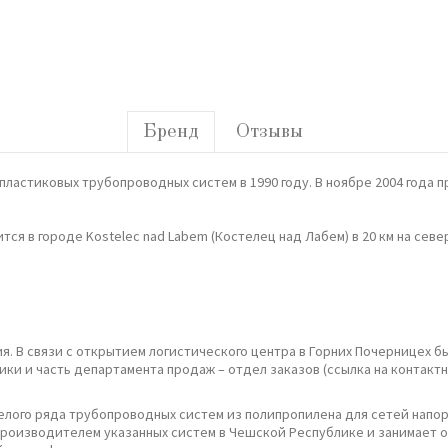
Бренд
Отзывы
е пластиковых трубопроводных систем в 1990 году. В ноябре 2004 год
тся в городе Kostelec nad Labem (Костелец над Лабем) в 20 км на сев
я. В связи с открытием логистического центра в Горних Почерницех 
ики и часть департамента продаж – отдел заказов (ссылка на контак
елого ряда трубопроводных систем из полипропилена для сетей напор
роизводителем указанных систем в Чешской Республике и занимает 