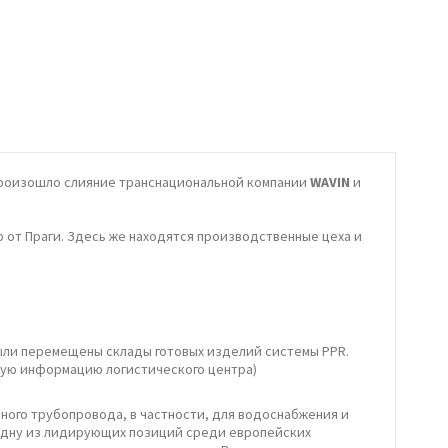
а произошло слияние транснациональной компании
WAVIN
и
ер от Праги. Здесь же находятся производственные цеха и
были перемещены склады готовых изделий системы PPR.
тную информацию логистического центра)
ного трубопровода, в частности, для водоснабжения и
одну из лидирующих позиций среди европейских