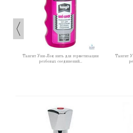
 65 г
Тангит Уни-Лок нить для герметизации
Тангит У
резбовых соединений...
ре