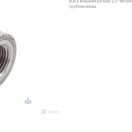
Ø20 к внешней резьбе 1/2" метал
трубопровода.
Expand