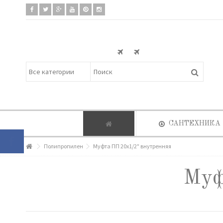
САНТЕХНИКА
Полипропилен
Муфта ПП 20х1/2" внутренняя
Муф