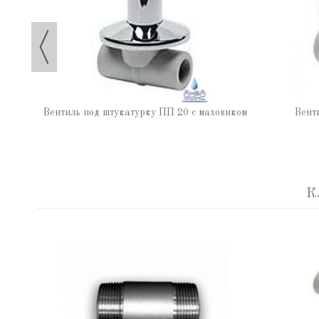
Вентиль под штукатурку ПП 20 с маховиком
Вент
К