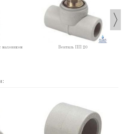
с маховиком
Вентиль ПП 20
и:
Кра