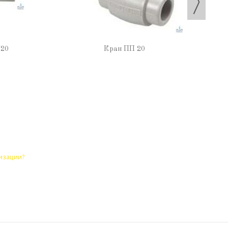
N20
Кран ПП 20
лизации?