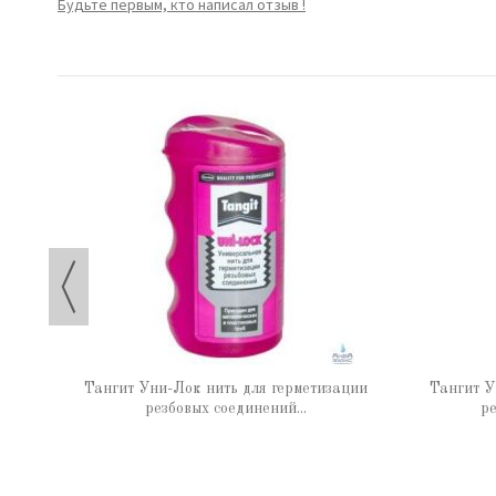
Будьте первым, кто написал отзыв !
 65 г
Тангит Уни-Лок нить для герметизации
Тангит У
резбовых соединений...
ре