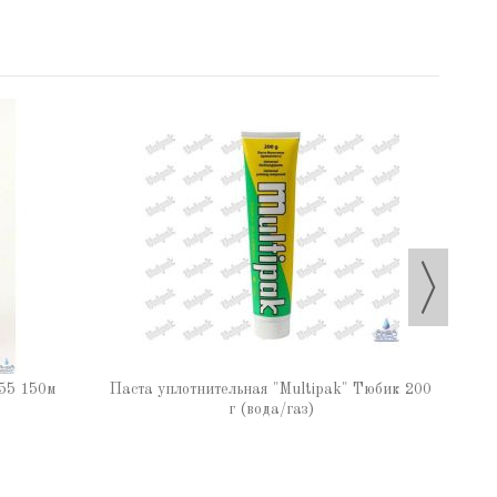
Паста
55 150м
Паста уплотнительная "Multipak" Тюбик 200
г (вода/газ)