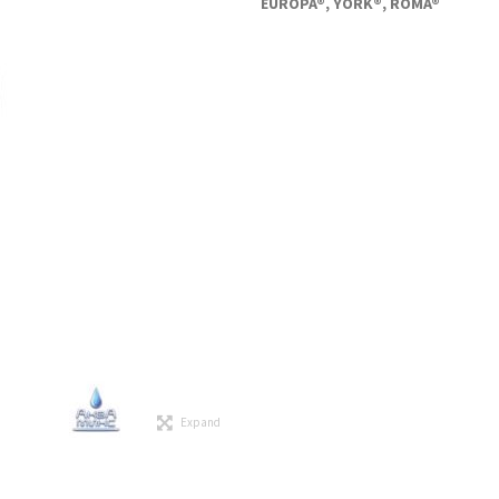
EUROPA®, YORK®, ROMA®
Expand