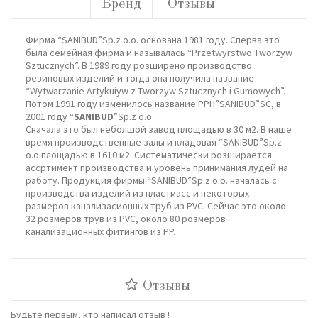
Бренд
Отзывы
Фирма “SANIBUD”Sp.z o.o. основана 1981 году. Сперва это
была семейная фирма и называлась “Przetwуrstwo Tworzyw
Sztucznych”. В 1989 году розширено производство
резиновых изделий и тогда она получила название
“Wytwarzanie Artykuіуw z Tworzyw Sztucznych i Gumowych”.
Потом 1991 году изменилось название PPH”SANIBUD”SC, в
2001 году “
SANIBUD
”Sp.z o.o.
Сначала это был неболшой завод площадью в 30 м2. В наше
время производственные залы и кладовая “SANIBUD”Sp.z
o.o.площадью в 1610 м2. Систематически розширается
ассртимент производства и уровень принимания лудей на
работу. Продукция фирмы “
SANIBUD
”Sp.z o.o. началась с
производства изделий из пластмасс и некоторых
размеров канализасионных труб из PVC. Сейчас это около
32 розмеров трув из PVC, около 80 розмеров
канализационных фитингов из PP.
Отзывы
Будьте первым, кто написал отзыв !