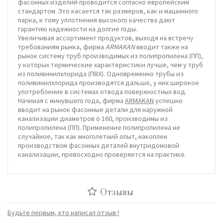
фасонных изделий проводится согласно европейским
стандартом. Это касается так размеров, как и машинного
парка, к тому уплотнения высокого качества дают
гарантию надежности на долгие годы.
Увеличивая ассортимент продуктов, выходя на встречу
требованиям рынка, фирма
ARMAKAN
вводит также на
рынок систему труб производимых из полипропилена (ПП),
у которых термические характеристики лучше, чем у труб
из поливинилхлорида (ПВХ). Одновременно трубы из
поливинилхлорида производятся дальше, у них широкое
употребление в системах отвода поверхностных вод.
Начиная с минувшего года, фирма
ARMAKAN
успешно
вводит на рынок фасонные детали для наружной
канализации диаметров o 160, производимы из
полипропилена (ПП). Применение полипропилена не
случайное, так как многолетний опыт, накоплен
производством фасонных деталей внутридомовой
канализации, превосходно проверяется на практике.
Отзывы
Будьте первым, кто написал отзыв !