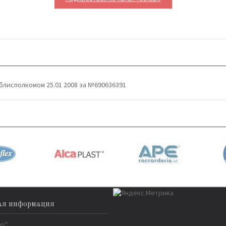
блисполкомом 25.01 2008 за №690636391
ая информация
ар"