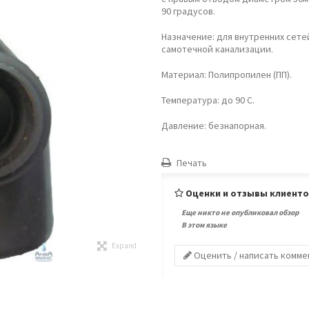
90 градусов.
Назначение: для внутренних сете
самотечной канализации.
Материал: Полипропилен (ПП).
Температура: до 90 С.
Давление: безнапорная.
Печать
Оценки и отзывы клиент
Еще никто не опубликовал обзор
В этом языке
Expand
Оценить / написать комм