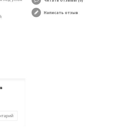
Читать отзывы (
0
)
Написать отзыв
й
ов
ентарий