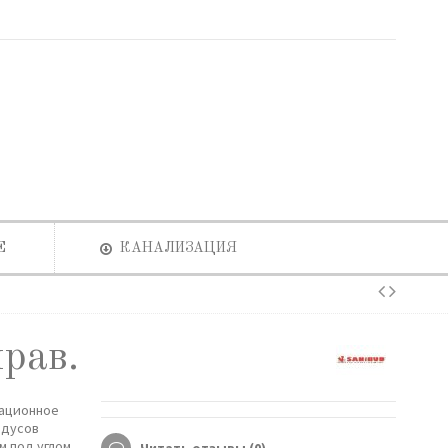
Е
КАНАЛИЗАЦИЯ
рав.
зационное
адусов
м под углом