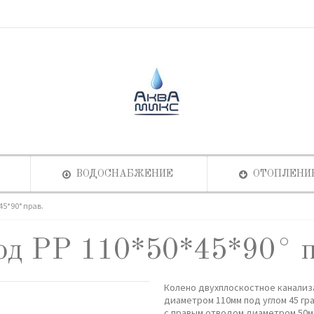
ВОДОСНАБЖЕНИЕ
ОТОПЛЕНИ
45*90° прав.
од РР 110*50*45*90° п
Колено двухплоскостное канали
диаметром 110мм под углом 45 гр
с правым отводом диаметром 50м