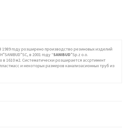
”. В 1989 году розширено производство резиновых изделий
H”SANIBUD”SC, в 2001 году “
SANIBUD
”Sp.z o.o.
ью в 1610 м2. Систематически розширается ассртимент
з пластмасс и некоторых размеров канализасионных труб из