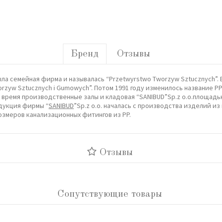
Бренд
Отзывы
 была семейная фирма и называлась “Przetwуrstwo Tworzyw Sztucznych
orzyw Sztucznych i Gumowych”. Потом 1991 году изменилось название PP
е время производственные залы и кладовая “SANIBUD”Sp.z o.o.площад
одукция фирмы “
SANIBUD
”Sp.z o.o. началась с производства изделий и
розмеров канализационных фитингов из PP.
Отзывы
Сопутствующие товары