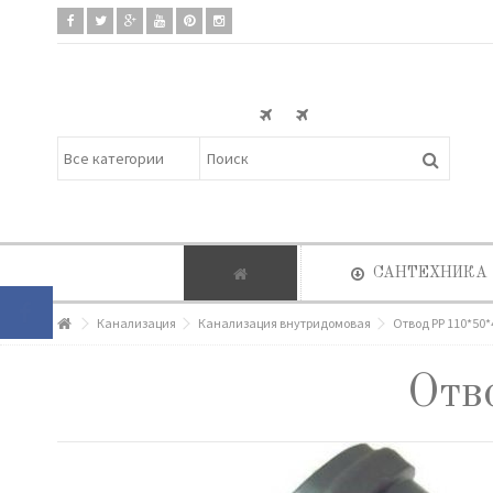
САНТЕХНИКА
Канализация
Канализация внутридомовая
Отвод РР 110*50*
Отв