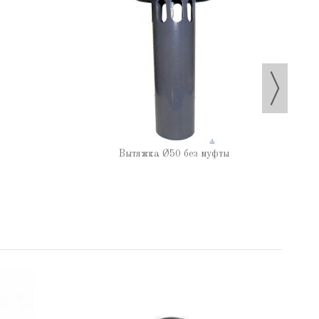
Заг
Вытяжка Ø50 без муфты