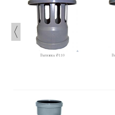
П
Вытяжка Ø110
В
0/67°