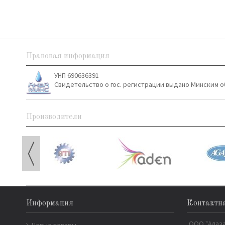
Правовая информация
УНП 690636391
Свидетельство о гос. регистрации выдано Минским о
Производители
Информация
Контактн
ООО "Алаз