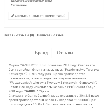
Еще никто не опубликовал обзор
В этом языке
Оценить / написать комментарий
Читать отзывы (
0
)
Написать отзыв
Бренд
Отзывы
Фирма “SANIBUD”Sp.z o.o. основана 1981 году. Сперва это
была семейная фирма и называлась “Przetwуrstwo Tworzyw
Sztucznych”. В 1989 году розширено производство
резиновых изделий и тогда она получила название
“Wytwarzanie Artykuіуw z Tworzyw Sztucznych i Gumowych”.
Потом 1991 году изменилось название PPH”SANIBUD”SC, в
2001 году “
SANIBUD
”Sp.z o.o.
Сначала это был неболшой завод площадью в 30 м2. В наше
время производственные залы и кладовая “SANIBUD”Sp.z
o.o.площадью в 1610 м2. Систематически розширается