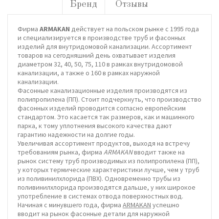
Бренд
Отзывы
Фирма
ARMAKAN
действует на польском рынке с 1995 года
и специализируется в производстве труб и фасонных
изделий для внутридомовой канализации. Ассортимент
товаров на сегодняшний день охватывает изделия
диаметром 32, 40, 50, 75, 110 в рамках внутридомовой
канализации, а также o 160 в рамках наружной
канализации.
Фасонные канализационные изделия производятся из
полипропилена (ПП). Стоит подчеркнуть, что производство
фасонных изделий проводится согласно европейским
стандартом. Это касается так размеров, как и машинного
парка, к тому уплотнения высокого качества дают
гарантию надежности на долгие годы.
Увеличивая ассортимент продуктов, выходя на встречу
требованиям рынка, фирма
ARMAKAN
вводит также на
рынок систему труб производимых из полипропилена (ПП),
у которых термические характеристики лучше, чем у труб
из поливинилхлорида (ПВХ). Одновременно трубы из
поливинилхлорида производятся дальше, у них широкое
употребление в системах отвода поверхностных вод.
Начиная с минувшего года, фирма
ARMAKAN
успешно
вводит на рынок фасонные детали для наружной