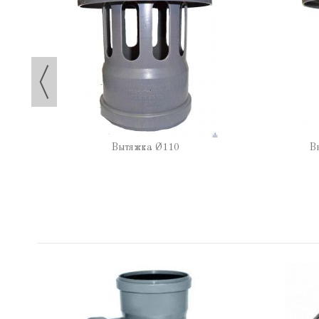
П
Вытяжка Ø110
В
0/67°