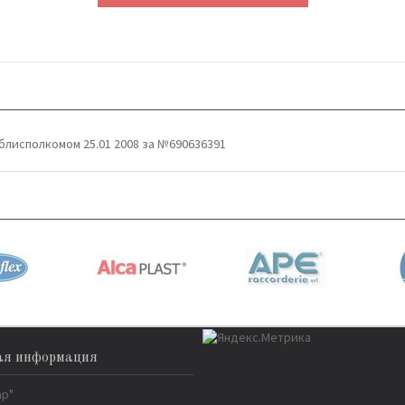
блисполкомом 25.01 2008 за №690636391
ая информация
ар"