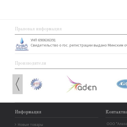
Правовая информация
УНП 690636391
Свидетельство о гос. регистрации выдано Минским о
Производители
Информация
Контактн
ООО "Алаз
Новые товары