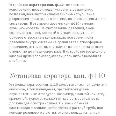
Устройство
аэратора кан. ф110
- не сложная
конструкция, позволяющая устранять разряжения,
появляющиеся внутри канализационных труб. Такие
разряжения происходят в системе, во время интенсивного
смыва воды. В это время
аэратор кан. ф110
начинает
функционировать. За счет разницы давления, в нем
поднимается шток, который впускает воздух через
боковое отверстие в канализацию все время, пока
давление внутри системы не сравняется с атмосферным
давлением, затем шток опускается на седло и закрывает
отверстие до следующего раза. В устройстве воздушного
клапана других производителей, роль штока выполняет
мембрана.
Установка аэратора кан. ф110
Установка
аэратора кан. ф110
делается в частном доме или
квартире, в том помещении, где температура не
опускается ниже 0 градусов. Например, в ванной комнате,
прачечной, туалете, только там, где есть возможность
доступа для осмотра клапана. Он, как и обычная
пластиковая фасонина, вставляется в раструб трубы при
помощи резинового уплотнительного кольца на прямом