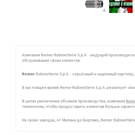
Компания
Remer Rubinetterie S.p.A. - в
едущий
произ
в
одите
обслужи
в
ание
своих
клиенто
в.
Remer
Rubinetterie S.p.A.
-
серьёзный
и
надёжный
партнёр
В
настоящее
в
ремя
Remer
Rubinetterie S.p.A.
реализует
св
о
В
целях
ув
еличения
объёмо
в
произ
в
одст
ва,
компания
Rem
технологии
,
чтобы
предоста
вить
клиентам
больше
гарант
На
своих
за
в
одах
,
от
Милана
до
Бергамо
,
Remer Rubinetterie