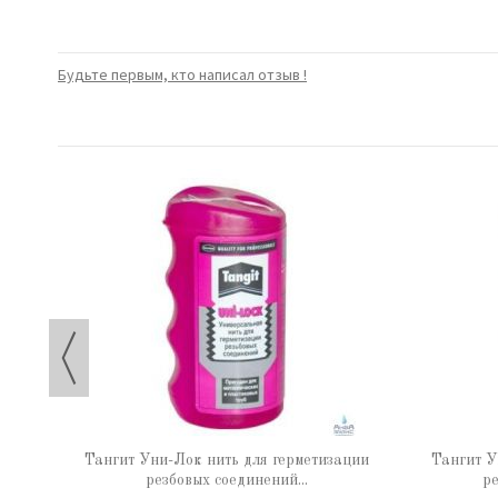
Будьте первым, кто написал отзыв !
 65 г
Тангит Уни-Лок нить для герметизации
Тангит У
резбовых соединений...
ре