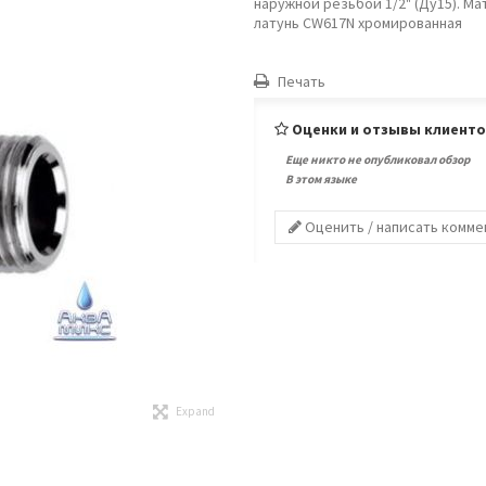
наружной резьбой 1/2" (Ду15). Ма
латунь CW617N хромированная
Печать
Оценки и отзывы клиент
Еще никто не опубликовал обзор
В этом языке
Оценить / написать комм
Expand