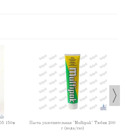
Паста
55 150м
Паста уплотнительная "Multipak" Тюбик 200
г (вода/газ)