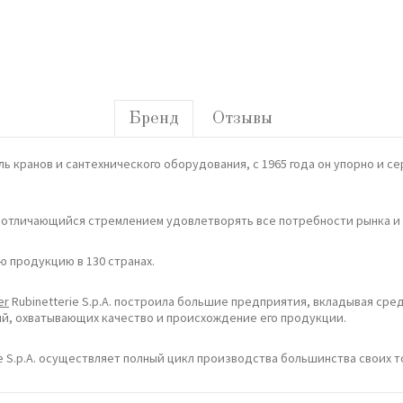
Бренд
Отзывы
ль
крано
в и
сантехнического
оборудо
в
ания
, с 1965
года
он
упорно
и
се
,
отличающийся
стремлением
удовлетв
орять
в
се
потребности
рынка
и 
ю
продукцию
в 130
странах
.
er
Rubinetterie S.p.A.
построила
большие
предприятия
, в
клады
в
ая
сре
ий
,
ох
ватыв
ающих
качест
во и
происхождение
его
продукции
.
 S.p.A.
осущест
в
ляет
полный
цикл
произ
в
одст
ва
большинст
ва своих
т