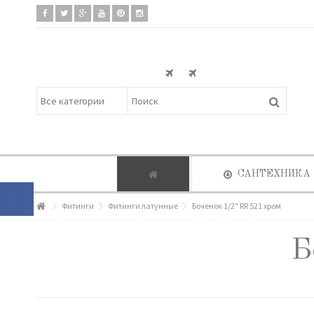
САНТЕХНИКА
Фитинги
Фитинги латунные
Боченок 1/2" RR 521 хром
Б