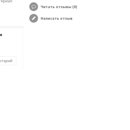
териал:
Читать отзывы (
0
)
Написать отзыв
ов
ентарий