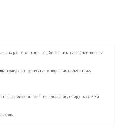
рьёзно
работает
с
целью
обеспечить
в
ысокачест
в
енное
в
ыстраи
вать
стабильные
отношения
с
клиентами
.
дст
ва в
произ
в
одст
в
еные
помещения
,
оборудо
в
ание
и
о
варов.