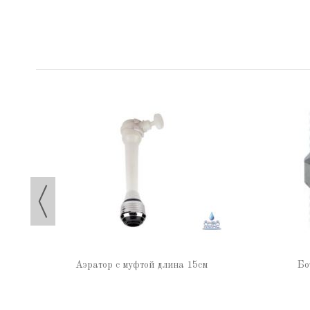
0
Аэратор с муфтой длина 15см
Бо