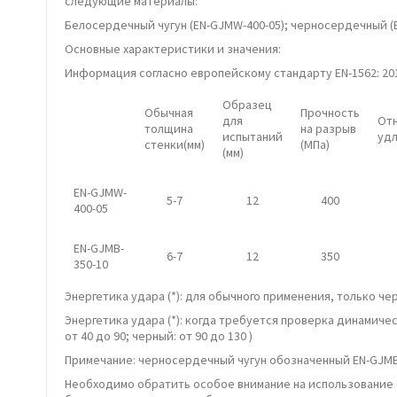
следующие материалы:
Белосердечный чугун (EN-GJMW-400-05); черносердечный (
Основные характеристики и значения:
Информация согласно европейскому стандарту EN-1562: 20
Образец
Обычная
Прочность
для
От
толщина
на разрыв
испытаний
удл
стенки(мм)
(МПа)
(мм)
EN-GJMW-
5-7
12
400
400-05
EN-GJMB-
6-7
12
350
350-10
Энергетика удара (*): для обычного применения, только 
Энергетика удара (*): когда требуется проверка динамиче
от 40 до 90; черный: от 90 до 130 )
Примечание: черносердечный чугун обозначенный EN-GJMB-
Необходимо обратить особое внимание на использование ф