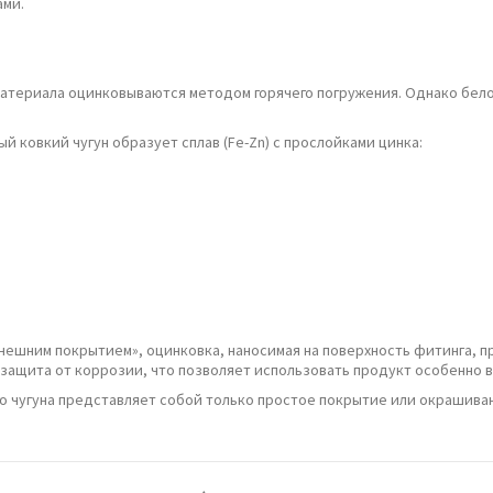
ами.
 материала оцинковываются методом горячего погружения. Однако бе
 ковкий чугун образует сплав (Fe-Zn) с прослойками цинка:
 внешним покрытием», оцинковка, наносимая на поверхность фитинга, 
 защита от коррозии, что позволяет использовать продукт особенно в
о чугуна представляет собой только простое покрытие или окрашива