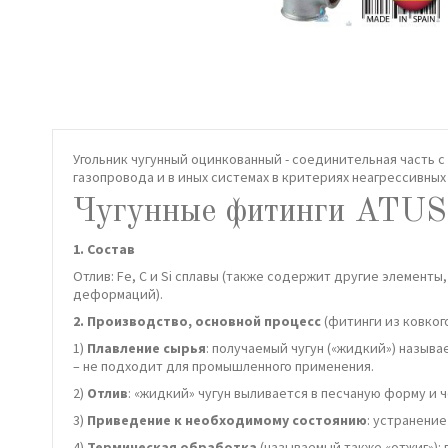
Угольник чугунный оцинкованный - соединительная часть 
газопровода и в иных системах в критериях неагрессивных 
Чугунные фитинги ATUSA
1. Состав
Отлив: Fe, С и Si сплавы (также содержит другие элементы,
деформаций).
2. Производство, основной процесс
(фитинги из ковкого
1)
Плавление сырья
: получаемый чугун («жидкий») называ
– не подходит для промышленного применения.
2)
Отлив
: «жидкий» чугун выливается в песчаную форму и 
3)
Приведение к необходимому состоянию
: устранение
4)
Термическая обработка
(называемый также «отжиг»): 