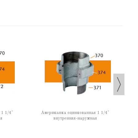
Амер
1 1/4"
Американка оцинкованная 1 1/4"
яя
внутренняя-наружная