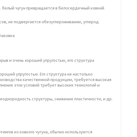
 → белый чугун превращается в белосердечный ковкий
сов, не подвергается обезуглероживанию, углерод
Упаковка
рыв и очень хорошей упругостью, его структура
орошей упругостью. Его структура не настолько
производства качественной продукции, требуется высокая
лнение этих условий требует высоких технологий и
 неоднородность структуры, снижение пластичности, и др.
тингов из ковкого чугуна, обычно используются