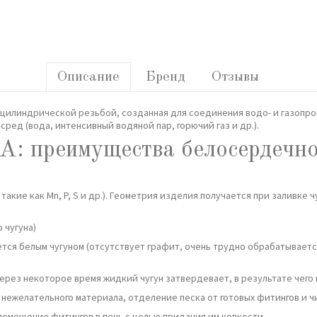
Описание
Бренд
Отзывы
с цилиндрической резьбой, созданная для соединения водо- и газопр
сред (вода, интенсивный водяной пар, горючий газ и др.).
: преимущества белосердечно
 такие как Mn, P, S и др.). Геометрия изделия получается при заливке
 чугуна)
ется белым чугуном (отсутствует графит, очень трудно обрабатывается
через некоторое время жидкий чугун затвердевает, в результате чего
 нежелательного материала, отделение песка от готовых фитингов и ч
помещение фитингов в печь с целью придания им ковкости.