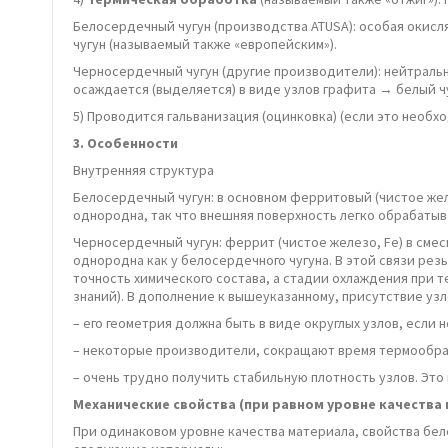
Белосердечный чугун (производства ATUSA): особая окисл
чугун (называемый также «европейским»).
Черносердечный чугун (другие производители): нейтральн
осаждается (выделяется) в виде узлов графита → белый ч
5) Проводится гальванизация (оцинковка) (если это необх
3.
Особенности
Внутренняя структура
Белосердечный чугун: в основном ферритовый (чистое жел
однородна, так что внешняя поверхность легко обрабатыв
Черносердечный чугун: феррит (чистое железо, Fe) в сме
однородна как у белосердечного чугуна. В этой связи ре
точность химического состава, а стадии охлаждения при 
знаний). В дополнение к вышеуказанному, присутствие уз
– его геометрия должна быть в виде округлых узлов, если
– некоторые производители, сокращают время термообраб
– очень трудно получить стабильную плотность узлов. Эт
Механические свойства (при равном уровне качества
При одинаковом уровне качества материала, свойства бело