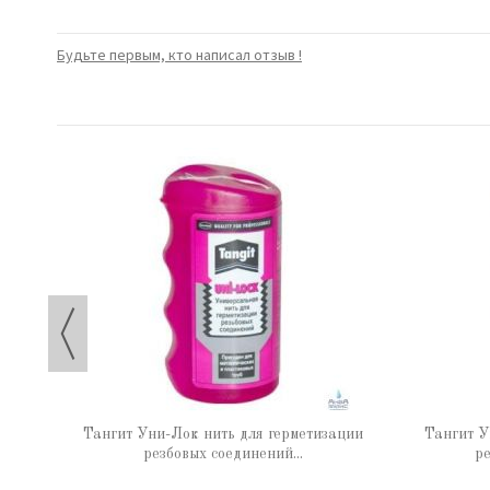
Будьте первым, кто написал отзыв !
 65 г
Тангит Уни-Лок нить для герметизации
Тангит У
резбовых соединений...
ре