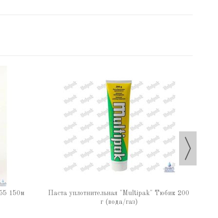
Паста
55 150м
Паста уплотнительная "Multipak" Тюбик 200
г (вода/газ)