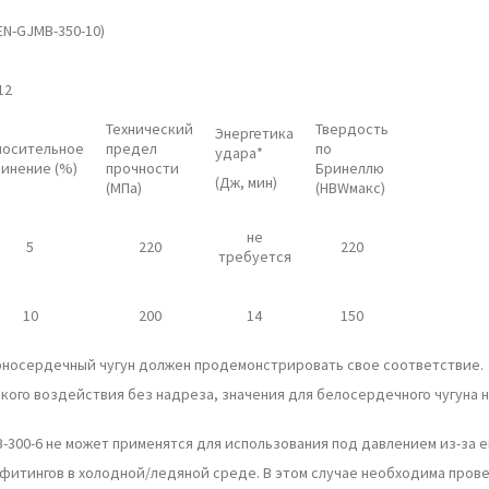
EN-GJMB-350-10)
12
Технический
Твердость
Энергетика
носительное
предел
по
удара*
инение (%)
прочности
Бринеллю
(Дж, мин)
(МПа)
(HBWмакс)
не
5
220
220
требуется
10
200
14
150
черносердечный чугун должен продемонстрировать свое соответствие.
ского воздействия без надреза, значения для белосердечного чугуна 
300-6 не может применятся для использования под давлением из-за ег
итингов в холодной/ледяной среде. В этом случае необходима прове