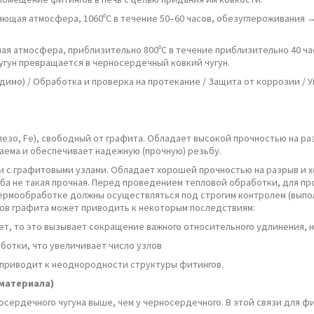
яющая атмосфера, 1060ºС в течение 50–60 часов, обезуглероживания
ая атмосфера, приблизительно 800ºС в течение приблизительно 40 ча
угун превращается в черносердечный ковкий чугун.
одимо) / Обработка и проверка на протекание / Защита от коррозии / 
езо, Fe), свободный от графита. Обладает высокой прочностью на раз
аема и обеспечивает надежную (прочную) резьбу.
си с графитовыми узлами. Обладает хорошей прочностью на разрыв и х
зьба не такая прочная. Перед проведением тепловой обработки, для 
термообработке должны осуществляться под строгим контролем (выпо
лов графита может приводить к некоторым последствиям:
 нет, то это вызывает сокращение важного относительного удлинения,
отки, что увеличивает число узлов
о приводит к неоднородности структуры фитингов.
 материала)
сердечного чугуна выше, чем у черносердечного. В этой связи для фи