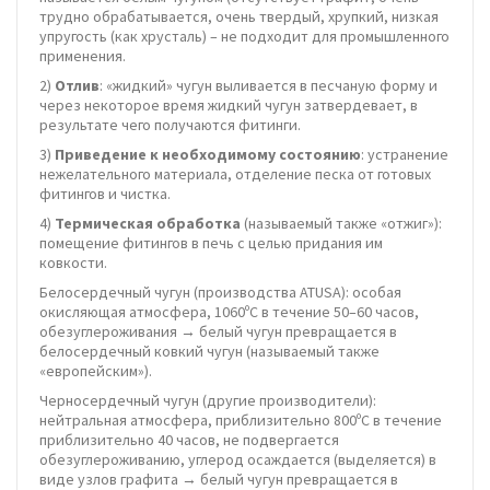
трудно обрабатывается, очень твердый, хрупкий, низкая
упругость (как хрусталь) – не подходит для промышленного
применения.
2)
Отлив
: «жидкий» чугун выливается в песчаную форму и
через некоторое время жидкий чугун затвердевает, в
результате чего получаются фитинги.
3)
Приведение к необходимому состоянию
: устранение
нежелательного материала, отделение песка от готовых
фитингов и чистка.
4)
Термическая обработка
(называемый также «отжиг»):
помещение фитингов в печь с целью придания им
ковкости.
Белосердечный чугун (производства ATUSA): особая
окисляющая атмосфера, 1060ºС в течение 50–60 часов,
обезуглероживания → белый чугун превращается в
белосердечный ковкий чугун (называемый также
«европейским»).
Черносердечный чугун (другие производители):
нейтральная атмосфера, приблизительно 800ºС в течение
приблизительно 40 часов, не подвергается
обезуглероживанию, углерод осаждается (выделяется) в
виде узлов графита → белый чугун превращается в