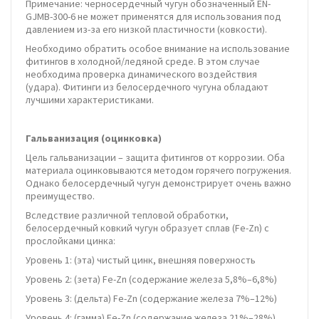
Примечание: черносердечный чугун обозначенный EN-
GJMB-300-6 не может применятся для использования под
давлением из-за его низкой пластичности (ковкости).
Необходимо обратить особое внимание на использование
фитингов в холодной/ледяной среде. В этом случае
необходима проверка динамического воздействия
(удара). Фитинги из белосердечного чугуна обладают
лучшими характеристиками.
Гальванизация (оцинковка)
Цель гальванизации – защита фитингов от коррозии. Оба
материала оцинковываются методом горячего погружения.
Однако белосердечный чугун демонстрирует очень важно
преимущество.
Вследствие различной тепловой обработки,
белосердечный ковкий чугун образует сплав (Fe-Zn) с
прослойками цинка:
Уровень 1: (эта) чистый цинк, внешняя поверхность
Уровень 2: (зета) Fe-Zn (содержание железа 5,8%–6,8%)
Уровень 3: (дельта) Fe-Zn (содержание железа 7%–12%)
Уровень 4: (гамма) Fe-Zn (содержание железа 21%–28%)