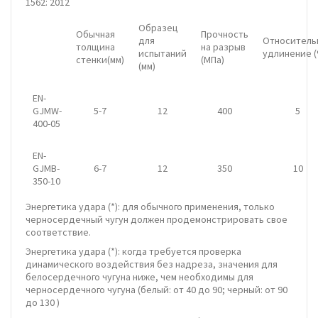
1562: 2012
Образец
Обычная
Прочность
для
Относитель
толщина
на разрыв
испытаний
удлинение 
стенки(мм)
(МПа)
(мм)
EN-
GJMW-
5-7
12
400
5
400-05
EN-
GJMB-
6-7
12
350
10
350-10
Энергетика удара (*): для обычного применения, только
черносердечный чугун должен продемонстрировать свое
соответствие.
Энергетика удара (*): когда требуется проверка
динамического воздействия без надреза, значения для
белосердечного чугуна ниже, чем необходимы для
черносердечного чугуна (белый: от 40 до 90; черный: от 90
до 130 )