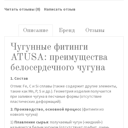
Читать отзывы (
0
)
Написать отзыв
Описание
Бренд
Отзывы
Чугунные фитинги
ATUSA: преимущества
белосердечного чугуна
1. Состав
Отлив: Fe, С и Si сплавы (также содержит другие элементы,
такие как Mn, P, S и др.). Геометрия изделия получается
при заливке чугуна в песчаные формы (отсутствие
пластических деформаций).
2. Производство, основной процесс
(фитинги из
ковкого чугуна)
1)
Плавление сырья
: получаемый чугун («жидкий»)
называется белым чугуном (отсутствует графит, очень