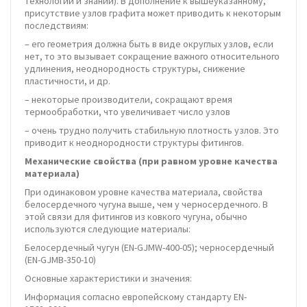
технологий и знаний). В дополнение к вышеуказанному,
присутствие узлов графита может приводить к некоторым
последствиям:
– его геометрия должна быть в виде округлых узлов, если
нет, то это вызывает сокращение важного относительного
удлинения, неоднородность структуры, снижение
пластичности, и др.
– некоторые производители, сокращают время
термообработки, что увеличивает число узлов
– очень трудно получить стабильную плотность узлов. Это
приводит к неоднородности структуры фитингов.
Механические свойства (при равном уровне качества
материала)
При одинаковом уровне качества материала, свойства
белосердечного чугуна выше, чем у черносердечного. В
этой связи для фитингов из ковкого чугуна, обычно
используются следующие материалы:
Белосердечный чугун (EN-GJMW-400-05); черносердечный
(EN-GJMB-350-10)
Основные характеристики и значения:
Информация согласно европейскому стандарту EN-