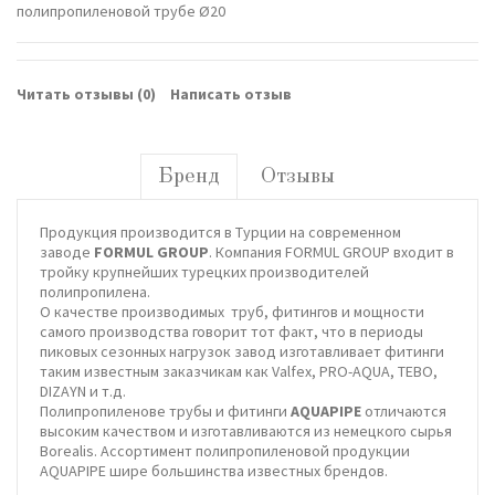
полипропиленовой трубе Ø20
Читать отзывы (
0
)
Написать отзыв
Бренд
Отзывы
Продукция производится в Турции на современном
заводе
FORMUL GROUP
. Компания FORMUL GROUP входит в
тройку крупнейших турецких производителей
полипропилена.
О качестве производимых труб, фитингов и мощности
самого производства говорит тот факт, что в периоды
пиковых сезонных нагрузок завод изготавливает фитинги
таким известным заказчикам как Valfex, PRO-AQUA, TEBO,
DIZAYN и т.д.
Полипропиленове трубы и фитинги
AQUAPIPE
отличаются
высоким качеством и изготавливаются из немецкого сырья
Borealis. Ассортимент полипропиленовой продукции
AQUAPIPE шире большинства известных брендов.