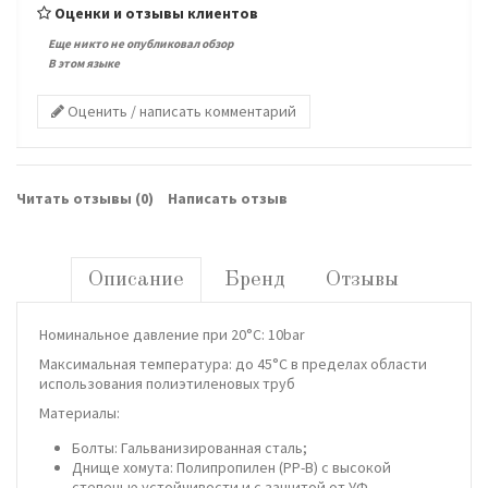
Оценки и отзывы клиентов
Еще никто не опубликовал обзор
В этом языке
Оценить / написать комментарий
Читать отзывы (
0
)
Написать отзыв
Описание
Бренд
Отзывы
Номинальное давление при 20°C: 10bar
Максимальная температура: до 45°C в пределах области
использования полиэтиленовых труб
Материалы:
Болты: Гальванизированная сталь;
Днище хомута: Полипропилен (PP-B) с высокой
степенью устойчивости и с защитой от УФ-