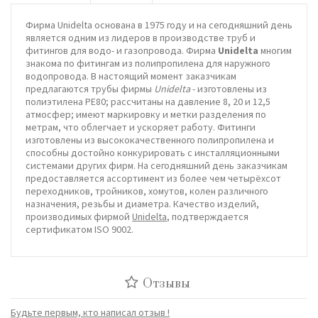
Фирма Unidelta основана в 1975 году и на сегодняшний день
является одним из лидеров в производстве труб и
фитингов для водо- и газопровода. Фирма
Unidelta
многим
знакома по фитингам из полипропилена для наружного
водопровода. В настоящий момент заказчикам
предлагаются трубы фирмы
Unidelta
- изготовлены из
полиэтилена PE80; рассчитаны на давление 8, 20 и 12,5
атмосфер; имеют маркировку и метки разделения по
метрам, что облегчает и ускоряет работу. Фитинги
изготовлены из высококачественного полипропилена и
способны достойно конкурировать с инсталляционными
системами других фирм. На сегодняшний день заказчикам
предоставляется ассортимент из более чем четырёхсот
переходников, тройников, хомутов, колен различного
назначения, резьбы и диаметра. Качество изделий,
производимых фирмой
Unidelta
, подтверждается
сертификатом ISO 9002.
Отзывы
Будьте первым, кто написал отзыв !