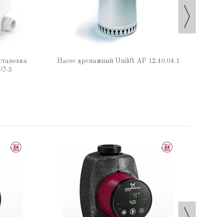
становка
Насос дренажный Unilift AP 12.40.04.1
WC-3
На