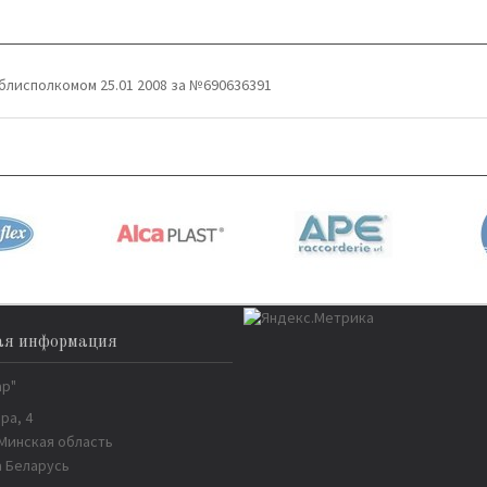
блисполкомом 25.01 2008 за №690636391
ая информация
ар"
ра, 4
 Минская область
 Беларусь