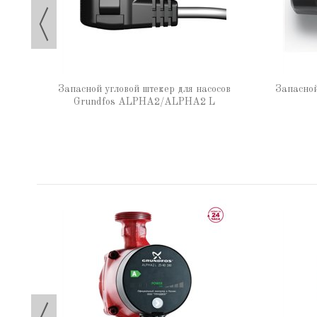
Запасной угловой штекер для насосов
Запасной
Grundfos ALPHA2/ALPHA2 L
60 N