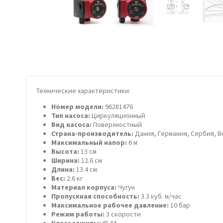
Технические характеристики:
Номер модели:
96281476
Тип насоса:
Циркуляционный
Вид насоса:
Поверхностный
Страна-производитель:
Дания, Германия, Сербия, 
Максимальный напор:
6 м
Высота:
13 см
Ширина:
12.6 см
Длина:
13.4 см
Вес:
2.6 кг
Материал корпуса:
Чугун
Пропускная способность:
3.3 куб. м/час
Максимальное рабочее давление:
10 бар
Режим работы:
3 скорости