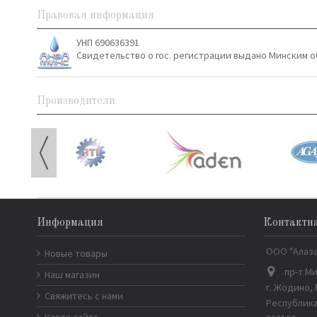
Правовая информация
УНП 690636391
Свидетельство о гос. регистрации выдано Минским о
Производители
Информация
Контактн
ООО "Алаз
Новые товары
пр-т Ми
Наш магазин
г. Жодино,
Свяжитесь с нами
Республика