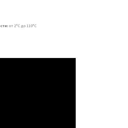
сти:
от 2°C до 110°C