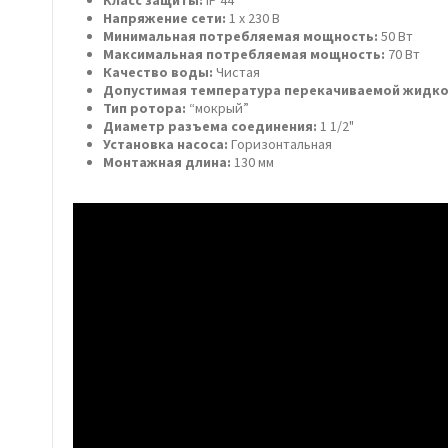
Класс защиты:
IP 44
Напряжение сети:
1 х 230 В
Минимальная потребляемая мощность:
50 Вт
Максимальная потребляемая мощность:
70 Вт
Качество воды:
Чистая
Допустимая температура перекачиваемой жидко
Тип ротора:
“мокрый”
Диаметр разъема соединения:
1 1/2"
Установка насоса:
Горизонтальная
Монтажная длина:
130 мм