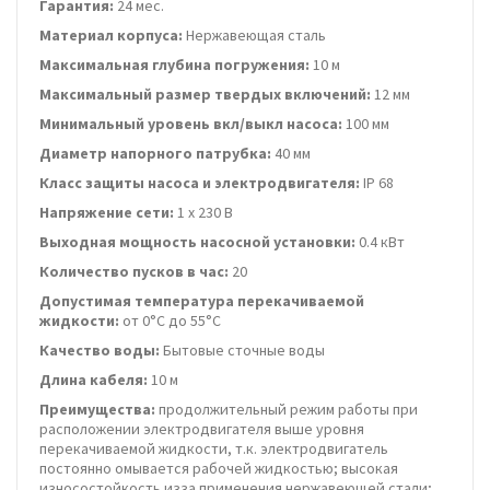
Гарантия:
24 мес.
Материал корпуса:
Нержавеющая сталь
Максимальная глубина погружения:
10 м
Максимальный размер твердых включений:
12 мм
Минимальный уровень вкл/выкл насоса:
100 мм
Диаметр напорного патрубка:
40 мм
Класс защиты насоса и электродвигателя:
IP 68
Напряжение сети:
1 х 230 В
Выходная мощность насосной установки:
0.4 кВт
Количество пусков в час:
20
Допустимая температура перекачиваемой
жидкости:
от 0°C до 55°C
Качество воды:
Бытовые сточные воды
Длина кабеля:
10 м
Преимущества:
продолжительный режим работы при
расположении электродвигателя выше уровня
перекачиваемой жидкости, т.к. электродвигатель
постоянно омывается рабочей жидкостью; высокая
износостойкость изза применения нержавеющей стали;