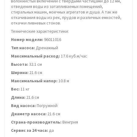
волокнистых включений с твердыми частицами до 12 мм,
отведения воды из затапливаемых помещений,
стиральных машин, моечных агрегатов и душа. А так же
откачивания воды из рек, прудов и различных емкостей,
откачки ливневых стоков.
Технические характеристики:
Номер модели:
96011016
Тип насоса:
Дренажный
Максимальный расход:
17.6 куб.м/час
Высота:
32.1 см
Ширина:
21.6 см
Максимальный напор:
10.8 м
Вес:
11 кг
Длина:
21.6 см
Вид насоса:
Погружной
Диаметр насоса:
21.6 см
Страна-производитель:
Венгрия
Сервис за 24 часа:
да